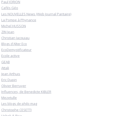
Paul JORION
Cafés Géo
Les NOUVELLES News (Web Journal Paritaire)
La Pompe à Phynance
Michel HUSSON
ZIN Jean
Christian Jacquiau
Blogs d'Alter Eco
EcoDemystificateur
Ecole active
GEAB
Attali
Jean Arthuis
Eric Dupin
Olivier Berruyer
Influences, de Benedicte KIBLER
Mezetulle
Les blogs de philo mag
Christophe CESETTI
Usbek & Rica