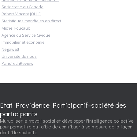
Sociocratie au Canada
Robert-Vincent JOULE
Statistiques mondiales en direct
Michel Foucault
Agence du Service Civique
Immobilier et économie
Négawatt
Université du nous
ParisTechReview
Etat Providence Participatif=société des
participants
Mutualiser le travail social et développer l'intelligence collective
pour permettre au faible de contribuer à sa mesure de la façon
dont il le souhaite.