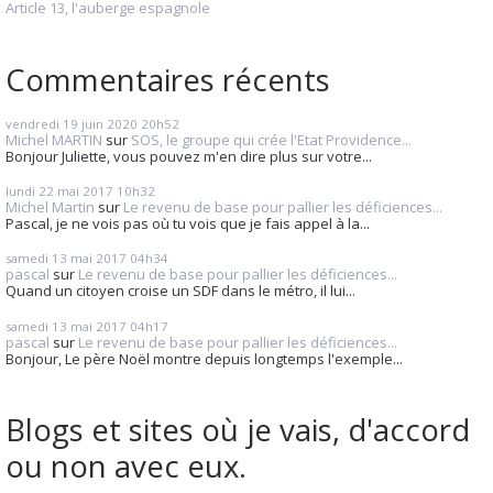
Article 13, l'auberge espagnole
Commentaires récents
vendredi 19
juin 2020
20h52
Michel MARTIN
sur
SOS, le groupe qui crée l'Etat Providence...
Bonjour Juliette, vous pouvez m'en dire plus sur votre...
lundi 22
mai 2017
10h32
Michel Martin
sur
Le revenu de base pour pallier les déficiences...
Pascal, je ne vois pas où tu vois que je fais appel à la...
samedi 13
mai 2017
04h34
pascal
sur
Le revenu de base pour pallier les déficiences...
Quand un citoyen croise un SDF dans le métro, il lui...
samedi 13
mai 2017
04h17
pascal
sur
Le revenu de base pour pallier les déficiences...
Bonjour, Le père Noël montre depuis longtemps l'exemple...
Blogs et sites où je vais, d'accord
ou non avec eux.