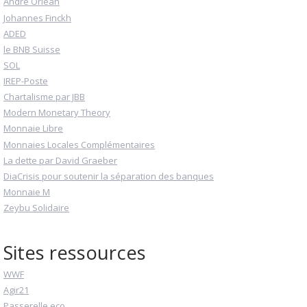
André Orléan
Johannes Finckh
ADED
le BNB Suisse
SOL
IREP-Poste
Chartalisme par JBB
Modern Monetary Theory
Monnaie Libre
Monnaies Locales Complémentaires
La dette par David Graeber
DiaCrisis pour soutenir la séparation des banques
Monnaie M
Zeybu Solidaire
Sites ressources
WWF
Agir21
Passerelle eco