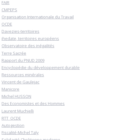
FAIR
CMPEPS
Organisation Internationale du Travail
OCDE
Davezies-territoires
ihedate, territoires européens
Observatoire des inégalités
Terre Sacrée
Rapport du PNUD 2009
Encyclopédie du développement durable
Ressources minérales
Vincent de Gaulejac
Manicore
Michel HUSSON
Des Economistes et des Hommes
Laurent Muchielli
RTT_OCDE
Autogestion
Fiscalité-Michel Taly
Solidarité Chrétienne moderne