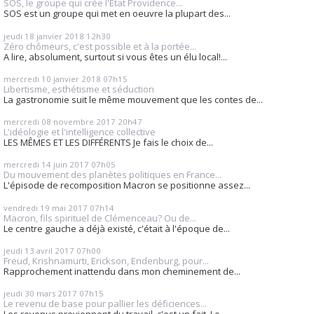
SOS, le groupe qui crée l'Etat Providence...
SOS est un groupe qui met en oeuvre la plupart des...
jeudi 18
janvier 2018
12h30
Zéro chômeurs, c'est possible et à la portée...
A lire, absolument, surtout si vous êtes un élu local!...
mercredi 10
janvier 2018
07h15
Libertisme, esthétisme et séduction
La gastronomie suit le même mouvement que les contes de...
mercredi 08
novembre 2017
20h47
L'idéologie et l'intelligence collective
LES MÊMES ET LES DIFFÉRENTS Je fais le choix de...
mercredi 14
juin 2017
07h05
Du mouvement des planètes politiques en France...
L'épisode de recomposition Macron se positionne assez...
vendredi 19
mai 2017
07h14
Macron, fils spirituel de Clémenceau? Ou de...
Le centre gauche a déjà existé, c'était à l'époque de...
jeudi 13
avril 2017
07h00
Freud, Krishnamurti, Erickson, Endenburg, pour...
Rapprochement inattendu dans mon cheminement de...
jeudi 30
mars 2017
07h15
Le revenu de base pour pallier les déficiences...