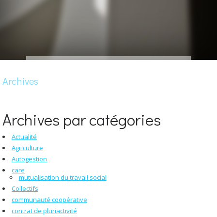
Archives
Archives par catégories
Actualité
Agriculture
Autogestion
care
mutualisation du travail social
Collectifs
communauté coopérative
contrat de pluriactivité