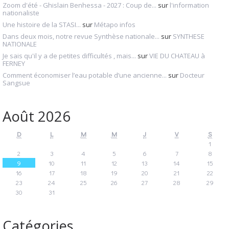
Zoom d'été - Ghislain Benhessa - 2027 : Coup de...
sur
l'information
nationaliste
Une histoire de la STASI...
sur
Métapo infos
Dans deux mois, notre revue Synthèse nationale...
sur
SYNTHESE
NATIONALE
Je sais qu'il y a de petites difficultés , mais...
sur
VIE DU CHATEAU à
FERNEY
Comment économiser l’eau potable d’une ancienne...
sur
Docteur
Sangsue
Août 2026
D
L
M
M
J
V
S
1
2
3
4
5
6
7
8
9
10
11
12
13
14
15
16
17
18
19
20
21
22
23
24
25
26
27
28
29
30
31
Catégories