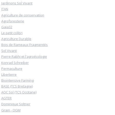
Jardinons Sol Vivant
ITAN
Agriculture de conservation
Agroforesterie
Gaïa32
Le petit colibri
Agriculture Durable
Bois de Rameaux Fragmentés
Sol Vivant
Pierre Rabhi et l'agroécologie
Konrad Schreiber
Permaculture
Liberterre
Biointensive Farming
BASE (TCS Bretagne)
AOC Sol (TCS Occitane)
AGTER
Dominique Soltner
Grain - OGM