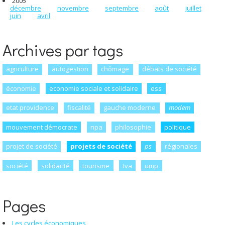
2005
décembre
novembre
septembre
août
juillet
juin
avril
Archives par tags
agriculture
autogestion
chômage
débats de société
économie
economie sociale et solidaire
ess
etat providence
fiscalité
gauche moderne
modem
mouvement démocrate
npa
philosophie
politique
projet de société
projets de société
ps
régionales
société
solidarité
tourisme
tva
ump
Pages
Les cycles économiques