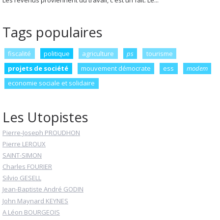
Les revenus proviennent du travail, c'est un fait. Le...
Tags populaires
fiscalité
politique
agriculture
ps
tourisme
projets de société
mouvement démocrate
ess
modem
economie sociale et solidaire
Les Utopistes
Pierre-Joseph PROUDHON
Pierre LEROUX
SAINT-SIMON
Charles FOURIER
Silvio GESELL
Jean-Baptiste André GODIN
John Maynard KEYNES
A Léon BOURGEOIS