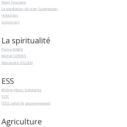
Alain Touraine
La médiation de Jean Gagnepain
Holacracy
Sociocracy
La spiritualité
Pierre RABHI
Michel SERRES
Alexandre JOLLIEN
ESS
Rhône-Alpes Solidaires
SCIC
l'ESS selon le gouvernement
Agriculture