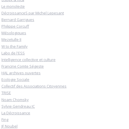
Le monolecte
DécroissanceS par Michel Lepesant
Bernard Garrigues
Philippe Corcuff
Mésologiques
Mezetulle II
W to the Family
Labo de l'ESS
Intelligence collective et culture
Francine Comte Ségeste
HAL archives ouvertes
Ecologie Sociale
Collectif des Associations Citoyennes
TRISE
Noam Chomsky
Sylvie Gendreau IC
La Décroissance
Fing
JF Noubel