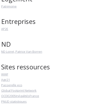
Patrimoine
Entreprises
AP2E
ND
ND Loiret, Patrice Van Borren
Sites ressources
WWF
Agir21
Passerelle eco
Global Footprint Network
OCDE2005InégalitésFrance
PNUD statistiques