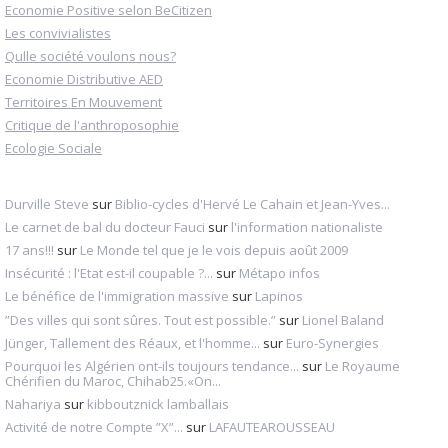
Economie Positive selon BeCitizen
Les convivialistes
Qulle société voulons nous?
Economie Distributive AED
Territoires En Mouvement
Critique de l'anthroposophie
Ecologie Sociale
Durville Steve
sur
Biblio-cycles d'Hervé Le Cahain et Jean-Yves...
Le carnet de bal du docteur Fauci
sur
l'information nationaliste
17 ans!!!
sur
Le Monde tel que je le vois depuis août 2009
Insécurité : l'Etat est-il coupable ?...
sur
Métapo infos
Le bénéfice de l'immigration massive
sur
Lapinos
”Des villes qui sont sûres. Tout est possible.”
sur
Lionel Baland
Jünger, Tallement des Réaux, et l'homme...
sur
Euro-Synergies
Pourquoi les Algérien ont-ils toujours tendance...
sur
Le Royaume
Chérifien du Maroc, Chihab25.«On...
Nahariya
sur
kibboutznick lamballais
Activité de notre Compte ”X”...
sur
LAFAUTEAROUSSEAU