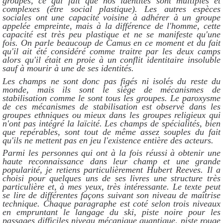
groupes, ce qui fait que nos identités sont multiples et
complexes (être social plastique). Les autres espèces
sociales ont une capacité voisine à adhérer à un groupe
appelée empreinte, mais à la différence de l'homme, cette
capacité est très peu plastique et ne se manifeste qu'une
fois. On parle beaucoup de Camus en ce moment et du fait
qu'il ait été considéré comme traitre par les deux camps
alors qu'il était en proie à un conflit identitaire insoluble
sauf à mourir à une de ses identités.
Les champs ne sont donc pas figés ni isolés du reste du
monde, mais ils sont le siège de mécanismes de
stabilisation comme le sont tous les groupes. Le paroxysme
de ces mécanismes de stabilisation est observé dans les
groupes ethniques ou mieux dans les groupes religieux qui
n'ont pas intégré la laïcité. Les champs de spécialités, bien
que repérables, sont tout de même assez souples du fait
qu'ils ne mettent pas en jeu l'existence entière des acteurs.
Parmi les personnes qui ont à la fois réussi à obtenir une
haute reconnaissance dans leur champ et une grande
popularité, je retiens particulièrement Hubert Reeves. Il a
choisi pour quelques uns de ses livres une structure très
particulière et, à mes yeux, très intéressante. Le texte peut
se lire de différentes façons suivant son niveau de maîtrise
technique. Chaque paragraphe est coté selon trois niveaux
en empruntant le langage du ski, piste noire pour les
passages difficiles niveau mécanique quantique, piste rouge