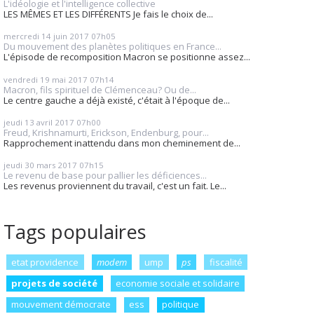
L'idéologie et l'intelligence collective
LES MÊMES ET LES DIFFÉRENTS Je fais le choix de...
mercredi 14
juin 2017
07h05
Du mouvement des planètes politiques en France...
L'épisode de recomposition Macron se positionne assez...
vendredi 19
mai 2017
07h14
Macron, fils spirituel de Clémenceau? Ou de...
Le centre gauche a déjà existé, c'était à l'époque de...
jeudi 13
avril 2017
07h00
Freud, Krishnamurti, Erickson, Endenburg, pour...
Rapprochement inattendu dans mon cheminement de...
jeudi 30
mars 2017
07h15
Le revenu de base pour pallier les déficiences...
Les revenus proviennent du travail, c'est un fait. Le...
Tags populaires
etat providence
modem
ump
ps
fiscalité
projets de société
economie sociale et solidaire
mouvement démocrate
ess
politique