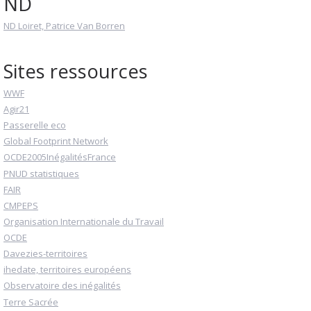
ND
ND Loiret, Patrice Van Borren
Sites ressources
WWF
Agir21
Passerelle eco
Global Footprint Network
OCDE2005InégalitésFrance
PNUD statistiques
FAIR
CMPEPS
Organisation Internationale du Travail
OCDE
Davezies-territoires
ihedate, territoires européens
Observatoire des inégalités
Terre Sacrée