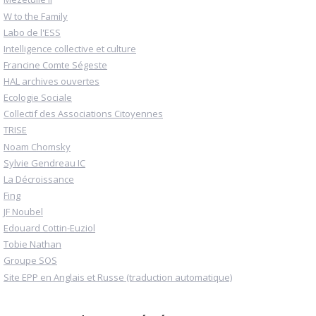
W to the Family
Labo de l'ESS
Intelligence collective et culture
Francine Comte Ségeste
HAL archives ouvertes
Ecologie Sociale
Collectif des Associations Citoyennes
TRISE
Noam Chomsky
Sylvie Gendreau IC
La Décroissance
Fing
JF Noubel
Edouard Cottin-Euziol
Tobie Nathan
Groupe SOS
Site EPP en Anglais et Russe (traduction automatique)