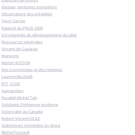
Davezies-territoires
ihedate, territoires européens
Observatoire des inégalités
Terre Sacrée
Rapport du PNUD 2009
Encyclopédie du développement durable
Ressources minérales
Vincent de Gaulejac
Manicore
Michel HUSSON
Des Economistes et des Hommes
Laurent Muchielli
RTT_OCDE
Autogestion
Fiscalité-Michel Taly
Solidarité Chrétienne moderne
Sociocratie au Canada
Robert-Vincent JOULE
Statistiques mondiales en direct
Michel Foucault