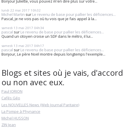
Bonjour Juliette, vous pouvez m'en dire plus sur votre...
lundi 22
mai 2017
10h32
Michel Martin
sur
Le revenu de base pour pallier les déficiences...
Pascal, je ne vois pas où tu vois que je fais appel à la...
samedi 13
mai 2017
04h34
pascal
sur
Le revenu de base pour pallier les déficiences...
Quand un citoyen croise un SDF dans le métro, il lui...
samedi 13
mai 2017
04h17
pascal
sur
Le revenu de base pour pallier les déficiences...
Bonjour, Le père Noël montre depuis longtemps l'exemple...
Blogs et sites où je vais, d'accord
ou non avec eux.
Paul JORION
Cafés Géo
Les NOUVELLES News (Web Journal Paritaire)
La Pompe à Phynance
Michel HUSSON
ZIN Jean