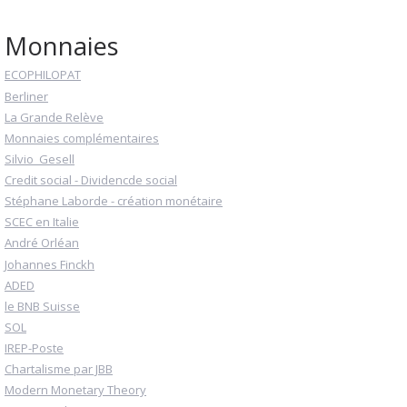
Monnaies
ECOPHILOPAT
Berliner
La Grande Relève
Monnaies complémentaires
Silvio_Gesell
Credit social - Dividencde social
Stéphane Laborde - création monétaire
SCEC en Italie
André Orléan
Johannes Finckh
ADED
le BNB Suisse
SOL
IREP-Poste
Chartalisme par JBB
Modern Monetary Theory