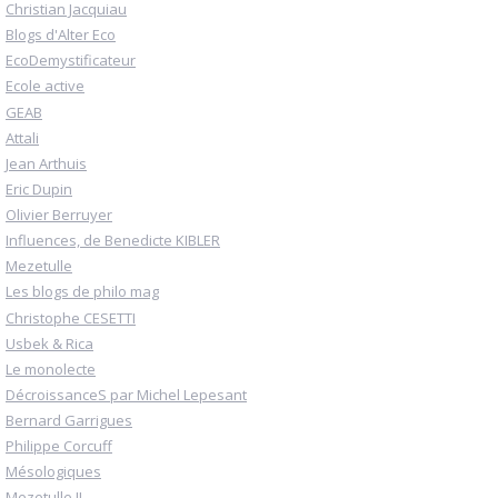
Christian Jacquiau
Blogs d'Alter Eco
EcoDemystificateur
Ecole active
GEAB
Attali
Jean Arthuis
Eric Dupin
Olivier Berruyer
Influences, de Benedicte KIBLER
Mezetulle
Les blogs de philo mag
Christophe CESETTI
Usbek & Rica
Le monolecte
DécroissanceS par Michel Lepesant
Bernard Garrigues
Philippe Corcuff
Mésologiques
Mezetulle II