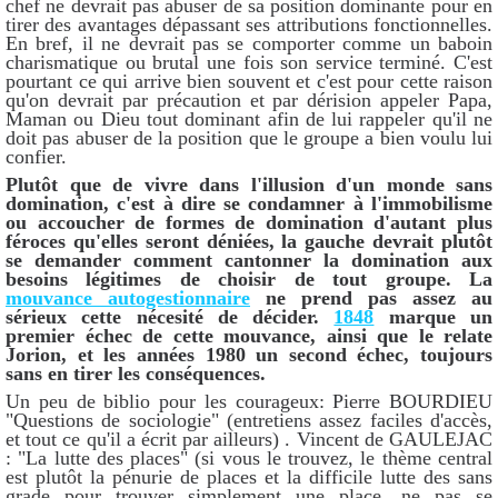
chef ne devrait pas abuser de sa position dominante pour en
tirer des avantages dépassant ses attributions fonctionnelles.
En bref, il ne devrait pas se comporter comme un baboin
charismatique ou brutal une fois son service terminé. C'est
pourtant ce qui arrive bien souvent et c'est pour cette raison
qu'on devrait par précaution et par dérision appeler Papa,
Maman ou Dieu tout dominant afin de lui rappeler qu'il ne
doit pas abuser de la position que le groupe a bien voulu lui
confier.
Plutôt que de vivre dans l'illusion d'un monde sans
domination, c'est à dire se condamner à l'immobilisme
ou accoucher de formes de domination d'autant plus
féroces qu'elles seront déniées, la gauche devrait plutôt
se demander comment cantonner la domination aux
besoins légitimes de choisir de tout groupe. La
mouvance autogestionnaire
ne prend pas assez au
sérieux cette nécesité de décider.
1848
marque un
premier échec de cette mouvance, ainsi que le relate
Jorion, et les années 1980 un second échec, toujours
sans en tirer les conséquences.
Un peu de biblio pour les courageux: Pierre BOURDIEU
"Questions de sociologie" (entretiens assez faciles d'accès,
et tout ce qu'il a écrit par ailleurs) . Vincent de GAULEJAC
: "La lutte des places" (si vous le trouvez, le thème central
est plutôt la pénurie de places et la difficile lutte des sans
grade pour trouver simplement une place, ne pas se