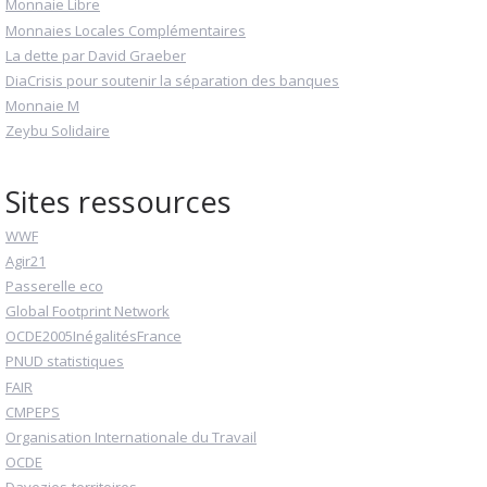
Monnaie Libre
Monnaies Locales Complémentaires
La dette par David Graeber
DiaCrisis pour soutenir la séparation des banques
Monnaie M
Zeybu Solidaire
Sites ressources
WWF
Agir21
Passerelle eco
Global Footprint Network
OCDE2005InégalitésFrance
PNUD statistiques
FAIR
CMPEPS
Organisation Internationale du Travail
OCDE