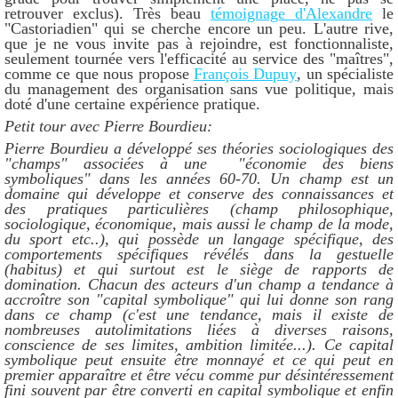
retrouver exclus). Très beau
témoignage d'Alexandre
le
"Castoriadien" qui se cherche encore un peu. L'autre rive,
que je ne vous invite pas à rejoindre, est fonctionnaliste,
seulement tournée vers l'efficacité au service des "maîtres",
comme ce que nous propose
François Dupuy
, un spécialiste
du management des organisation sans vue politique, mais
doté d'une certaine expérience pratique.
Petit tour avec Pierre Bourdieu:
Pierre Bourdieu a développé ses théories sociologiques des
"champs" associées à une "économie des biens
symboliques" dans les années 60-70. Un champ est un
domaine qui développe et conserve des connaissances et
des pratiques particulières (champ philosophique,
sociologique, économique, mais aussi le champ de la mode,
du sport etc..), qui possède un langage spécifique, des
comportements spécifiques révélés dans la gestuelle
(habitus) et qui surtout est le siège de rapports de
domination. Chacun des acteurs d'un champ a tendance à
accroître son "capital symbolique" qui lui donne son rang
dans ce champ (c'est une tendance, mais il existe de
nombreuses autolimitations liées à diverses raisons,
conscience de ses limites, ambition limitée...). Ce capital
symbolique peut ensuite être monnayé et ce qui peut en
premier apparaître et être vécu comme pur désintéressement
fini souvent par être converti en capital symbolique et enfin