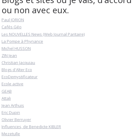
ou non avec eux.
Paul JORION
Cafés Géo
Les NOUVELLES News (Web Journal Paritaire)
La Pompe à Phynance
Michel HUSSON
ZIN Jean
Christian Jacquiau
Blogs d'Alter Eco
EcoDemystificateur
Ecole active
GEAB
Attali
Jean Arthuis
Eric Dupin
Olivier Berruyer
Influences, de Benedicte KIBLER
Mezetulle