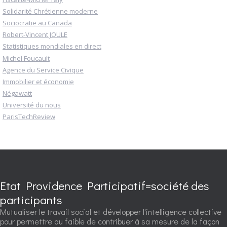
Solidarité Chrétienne moderne
Sociocratie au Canada
Robert-Vincent JOULE
Statistiques mondiales en direct
Michel Foucault
Agence du Service Civique
Immobilier et économie
Négawatt
Université du nous
ParisTechReview
Etat Providence Participatif=société des
participants
Mutualiser le travail social et développer l'intelligence collective
pour permettre au faible de contribuer à sa mesure de la façon