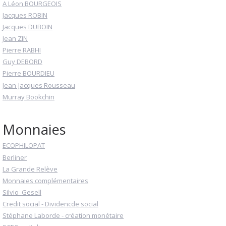
A Léon BOURGEOIS
Jacques ROBIN
Jacques DUBOIN
Jean ZIN
Pierre RABHI
Guy DEBORD
Pierre BOURDIEU
Jean-Jacques Rousseau
Murray Bookchin
Monnaies
ECOPHILOPAT
Berliner
La Grande Relève
Monnaies complémentaires
Silvio_Gesell
Credit social - Dividencde social
Stéphane Laborde - création monétaire