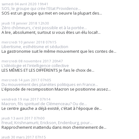
samedi 04
avril 2020
19h41
SOS, le groupe qui crée l'Etat Providence...
SOS est un groupe qui met en oeuvre la plupart des...
jeudi 18
janvier 2018
12h30
Zéro chômeurs, c'est possible et à la portée...
A lire, absolument, surtout si vous êtes un élu local!...
mercredi 10
janvier 2018
07h15
Libertisme, esthétisme et séduction
La gastronomie suit le même mouvement que les contes de...
mercredi 08
novembre 2017
20h47
L'idéologie et l'intelligence collective
LES MÊMES ET LES DIFFÉRENTS Je fais le choix de...
mercredi 14
juin 2017
07h05
Du mouvement des planètes politiques en France...
L'épisode de recomposition Macron se positionne assez...
vendredi 19
mai 2017
07h14
Macron, fils spirituel de Clémenceau? Ou de...
Le centre gauche a déjà existé, c'était à l'époque de...
jeudi 13
avril 2017
07h00
Freud, Krishnamurti, Erickson, Endenburg, pour...
Rapprochement inattendu dans mon cheminement de...
jeudi 30
mars 2017
07h15