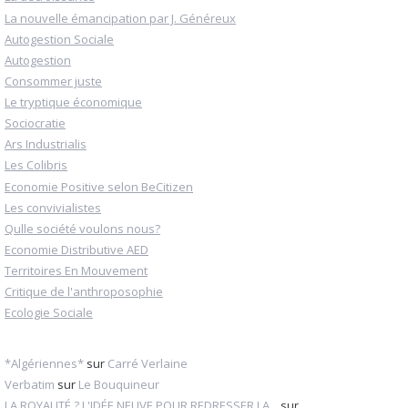
La nouvelle émancipation par J. Généreux
Autogestion Sociale
Autogestion
Consommer juste
Le tryptique économique
Sociocratie
Ars Industrialis
Les Colibris
Economie Positive selon BeCitizen
Les convivialistes
Qulle société voulons nous?
Economie Distributive AED
Territoires En Mouvement
Critique de l'anthroposophie
Ecologie Sociale
*Algériennes*
sur
Carré Verlaine
Verbatim
sur
Le Bouquineur
LA ROYAUTÉ ? L'IDÉE NEUVE POUR REDRESSER LA...
sur