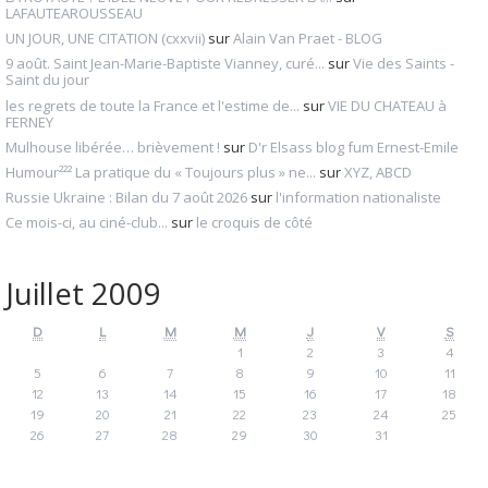
LAFAUTEAROUSSEAU
UN JOUR, UNE CITATION (cxxvii)
sur
Alain Van Praet - BLOG
9 août. Saint Jean-Marie-Baptiste Vianney, curé...
sur
Vie des Saints -
Saint du jour
les regrets de toute la France et l'estime de...
sur
VIE DU CHATEAU à
FERNEY
Mulhouse libérée… brièvement !
sur
D'r Elsass blog fum Ernest-Emile
Humour²²² La pratique du « Toujours plus » ne...
sur
XYZ, ABCD
Russie Ukraine : Bilan du 7 août 2026
sur
l'information nationaliste
Ce mois-ci, au ciné-club...
sur
le croquis de côté
Juillet 2009
D
L
M
M
J
V
S
1
2
3
4
5
6
7
8
9
10
11
12
13
14
15
16
17
18
19
20
21
22
23
24
25
26
27
28
29
30
31