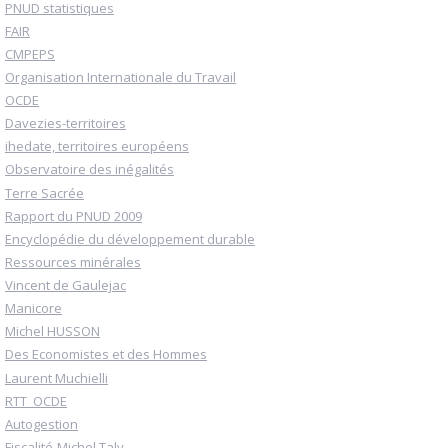
PNUD statistiques
FAIR
CMPEPS
Organisation Internationale du Travail
OCDE
Davezies-territoires
ihedate, territoires européens
Observatoire des inégalités
Terre Sacrée
Rapport du PNUD 2009
Encyclopédie du développement durable
Ressources minérales
Vincent de Gaulejac
Manicore
Michel HUSSON
Des Economistes et des Hommes
Laurent Muchielli
RTT_OCDE
Autogestion
Fiscalité-Michel Taly