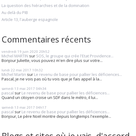
La question des hiérarchies et de la domination
Au delà du PIB
Article 13, l'auberge espagnole
Commentaires récents
vendredi 19
juin 2020
20h52
Michel MARTIN
sur
SOS, le groupe qui crée l'Etat Providence...
Bonjour Juliette, vous pouvez m'en dire plus sur votre...
lundi 22
mai 2017
10h32
Michel Martin
sur
Le revenu de base pour pallier les déficiences...
Pascal, je ne vois pas où tu vois que je fais appel à la...
samedi 13
mai 2017
04h34
pascal
sur
Le revenu de base pour pallier les déficiences...
Quand un citoyen croise un SDF dans le métro, il lui...
samedi 13
mai 2017
04h17
pascal
sur
Le revenu de base pour pallier les déficiences...
Bonjour, Le père Noël montre depuis longtemps l'exemple...
Blogs et sites où je vais, d'accord