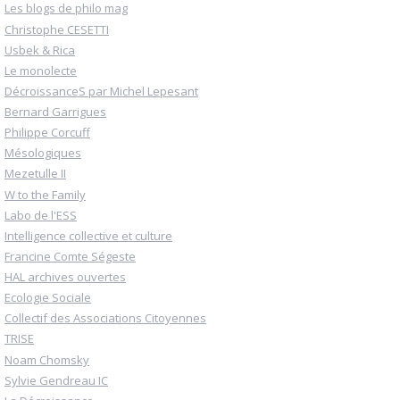
Les blogs de philo mag
Christophe CESETTI
Usbek & Rica
Le monolecte
DécroissanceS par Michel Lepesant
Bernard Garrigues
Philippe Corcuff
Mésologiques
Mezetulle II
W to the Family
Labo de l'ESS
Intelligence collective et culture
Francine Comte Ségeste
HAL archives ouvertes
Ecologie Sociale
Collectif des Associations Citoyennes
TRISE
Noam Chomsky
Sylvie Gendreau IC