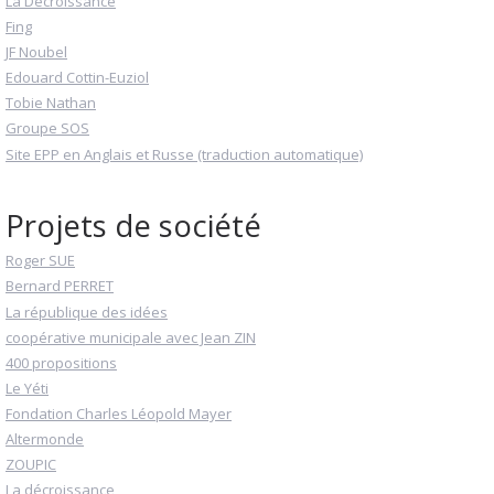
La Décroissance
Fing
JF Noubel
Edouard Cottin-Euziol
Tobie Nathan
Groupe SOS
Site EPP en Anglais et Russe (traduction automatique)
Projets de société
Roger SUE
Bernard PERRET
La république des idées
coopérative municipale avec Jean ZIN
400 propositions
Le Yéti
Fondation Charles Léopold Mayer
Altermonde
ZOUPIC
La décroissance