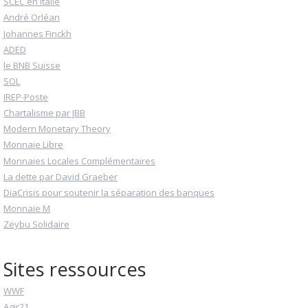
SCEC en Italie
André Orléan
Johannes Finckh
ADED
le BNB Suisse
SOL
IREP-Poste
Chartalisme par JBB
Modern Monetary Theory
Monnaie Libre
Monnaies Locales Complémentaires
La dette par David Graeber
DiaCrisis pour soutenir la séparation des banques
Monnaie M
Zeybu Solidaire
Sites ressources
WWF
Agir21