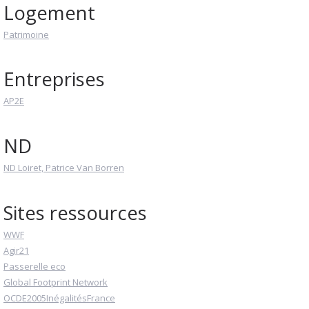
Logement
Patrimoine
Entreprises
AP2E
ND
ND Loiret, Patrice Van Borren
Sites ressources
WWF
Agir21
Passerelle eco
Global Footprint Network
OCDE2005InégalitésFrance