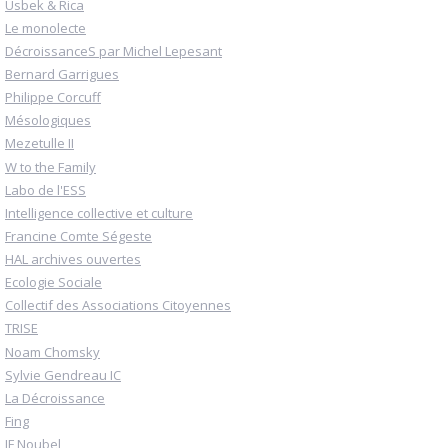
Usbek & Rica
Le monolecte
DécroissanceS par Michel Lepesant
Bernard Garrigues
Philippe Corcuff
Mésologiques
Mezetulle II
W to the Family
Labo de l'ESS
Intelligence collective et culture
Francine Comte Ségeste
HAL archives ouvertes
Ecologie Sociale
Collectif des Associations Citoyennes
TRISE
Noam Chomsky
Sylvie Gendreau IC
La Décroissance
Fing
JF Noubel