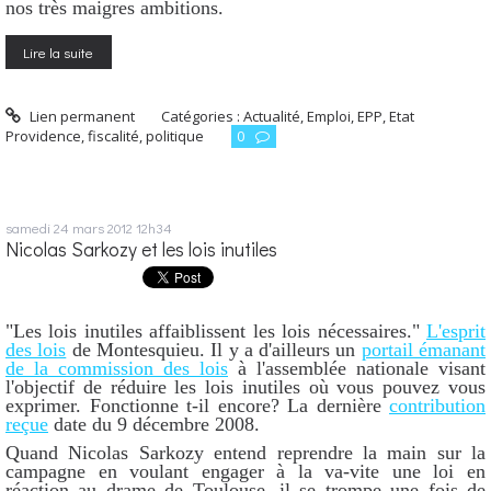
nos très maigres ambitions.
Lire la suite
Lien permanent
Catégories :
Actualité
,
Emploi
,
EPP
,
Etat
Providence
,
fiscalité
,
politique
0
samedi 24
mars 2012
12h34
Nicolas Sarkozy et les lois inutiles
"Les lois inutiles affaiblissent les lois nécessaires."
L'esprit
des lois
de Montesquieu. Il y a d'ailleurs un
portail émanant
de la commission des lois
à l'assemblée nationale visant
l'objectif de réduire les lois inutiles où vous pouvez vous
exprimer. Fonctionne t-il encore? La dernière
contribution
reçue
date du 9 décembre 2008.
Quand Nicolas Sarkozy entend reprendre la main sur la
campagne en voulant engager à la va-vite une loi en
réaction au drame de Toulouse, il se trompe une fois de