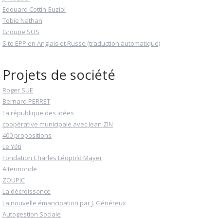
Edouard Cottin-Euziol
Tobie Nathan
Groupe SOS
Site EPP en Anglais et Russe (traduction automatique)
Projets de société
Roger SUE
Bernard PERRET
La république des idées
coopérative municipale avec Jean ZIN
400 propositions
Le Yéti
Fondation Charles Léopold Mayer
Altermonde
ZOUPIC
La décroissance
La nouvelle émancipation par J. Généreux
Autogestion Sociale