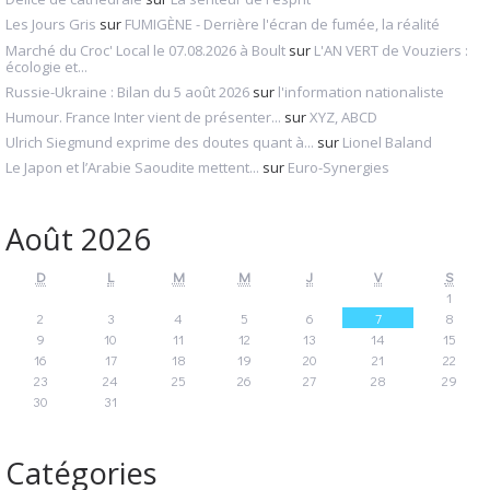
Les Jours Gris
sur
FUMIGÈNE - Derrière l'écran de fumée, la réalité
Marché du Croc' Local le 07.08.2026 à Boult
sur
L'AN VERT de Vouziers :
écologie et...
Russie-Ukraine : Bilan du 5 août 2026
sur
l'information nationaliste
Humour. France Inter vient de présenter...
sur
XYZ, ABCD
Ulrich Siegmund exprime des doutes quant à...
sur
Lionel Baland
Le Japon et l’Arabie Saoudite mettent...
sur
Euro-Synergies
Août 2026
D
L
M
M
J
V
S
1
2
3
4
5
6
7
8
9
10
11
12
13
14
15
16
17
18
19
20
21
22
23
24
25
26
27
28
29
30
31
Catégories