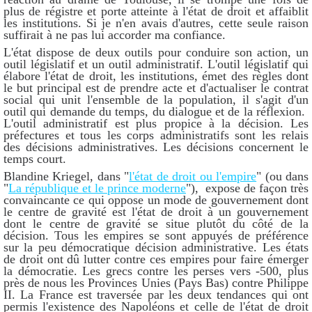
plus de régistre et porte atteinte à l'état de droit et affaiblit
les institutions. Si je n'en avais d'autres, cette seule raison
suffirait à ne pas lui accorder ma confiance.
L'état dispose de deux outils pour conduire son action, un
outil législatif et un outil administratif. L'outil législatif qui
élabore l'état de droit, les institutions, émet des règles dont
le but principal est de prendre acte et d'actualiser le contrat
social qui unit l'ensemble de la population, il s'agit d'un
outil qui demande du temps, du dialogue et de la réflexion.
L'outil administratif est plus propice à la décision. Les
préfectures et tous les corps administratifs sont les relais
des décisions administratives. Les décisions concernent le
temps court.
Blandine Kriegel, dans "
l'état de droit ou l'empire
" (ou dans
"
La république et le prince moderne
"), expose de façon très
convaincante ce qui oppose un mode de gouvernement dont
le centre de gravité est l'état de droit à un gouvernement
dont le centre de gravité se situe plutôt du côté de la
décision. Tous les empires se sont appuyés de préférence
sur la
peu démocratique
décision administrative. Les états
de droit ont dû lutter contre ces empires pour faire émerger
la démocratie. Les grecs contre les perses vers -500, plus
près de nous les Provinces Unies (Pays Bas) contre Philippe
II. La France est traversée par les deux tendances qui ont
permis l'existence des Napoléons et celle de l'état de droit