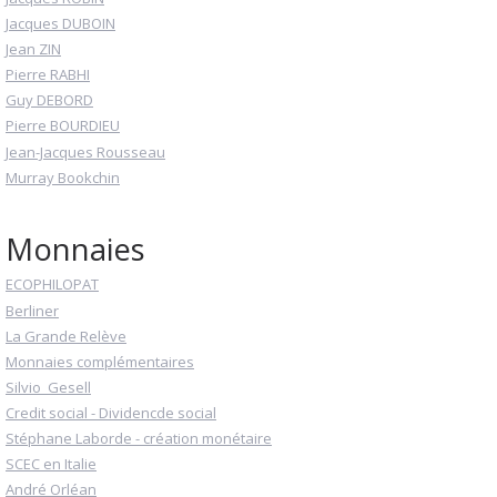
Jacques DUBOIN
Jean ZIN
Pierre RABHI
Guy DEBORD
Pierre BOURDIEU
Jean-Jacques Rousseau
Murray Bookchin
Monnaies
ECOPHILOPAT
Berliner
La Grande Relève
Monnaies complémentaires
Silvio_Gesell
Credit social - Dividencde social
Stéphane Laborde - création monétaire
SCEC en Italie
André Orléan