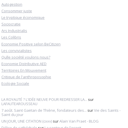
Autogestion
Consommer juste
Le tryptique économique
Sociocratie
Ars Industrialis
Les Colibris
Economie Positive selon BeCitizen
Les convivialistes
Qulle société voulons nous?
Economie Distributive AED
Territoires En Mouvement
Critique de l'anthroposophie
Ecologie Sociale
LA ROYAUTÉ ? L'IDÉE NEUVE POUR REDRESSER LA...
sur
LAFAUTEAROUSSEAU
7 août. Saint Gaëtan de Thiène, fondateurs des...
sur
Vie des Saints -
Saint du jour
UN JOUR, UNE CITATION (cxxv)
sur
Alain Van Praet - BLOG
Délice de cathédrale
sur
La senteur de l'esprit