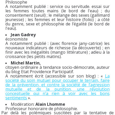
Philosophe
A notamment publié : service ou servitude. essai sur
les femmes toutes mains
(le bord de l'eau)
; du
consentement
(seuil)
; le mélange des sexes
(gallimard
jeunesse)
; les femmes et leur histoire
(folio)
; a côté
du genre, sexe et philosophie de l’égalité
(le bord de
l'eau)
.
Jean Gadrey
économiste
A notamment publié :
(avec florence jany-catrice)
les
nouveaux indicateurs de richesse
(la découverte)
; en
finir avec les inégalités
(mango littérature)
; adieu à la
croissance
(les petits matins)
.
Michel Martin,
citoyen ordinaire à tendance socio-démocrate, auteur
du blog Etat Providence Participatif.
A notamment écrit (accessible sur son blog) : «
La
société du soin mutuel pour occuper le terrain, faire
de la prévention, et contre la société de l’agression
mutuelle et de la punition, une révolution
conceptuelle qui n’a rien à voir avec les bons
sentiments
».
Modération:
Alain Lhomme
Professeur honoraire de philosophie.
Par delà les polémiques suscitées par la tentative de