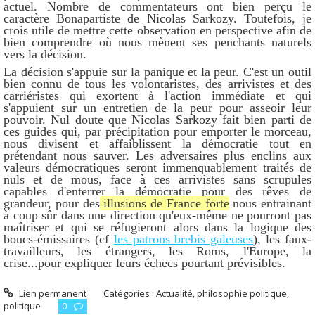
actuel. Nombre de commentateurs ont bien perçu le
caractère Bonapartiste de Nicolas Sarkozy. Toutefois, je
crois utile de mettre cette observation en perspective afin de
bien comprendre où nous mènent ses penchants naturels
vers la décision.
La décision s'appuie sur la panique et la peur. C'est un outil
bien connu de tous les volontaristes, des arrivistes et des
carriéristes qui exortent à l'action immédiate et qui
s'appuient sur un entretien de la peur pour asseoir leur
pouvoir. Nul doute que Nicolas Sarkozy fait bien parti de
ces guides qui, par précipitation pour emporter le morceau,
nous divisent et affaiblissent la démocratie tout en
prétendant nous sauver. Les adversaires plus enclins aux
valeurs démocratiques seront immenquablement traités de
nuls et de mous, face à ces arrivistes sans scrupules
capables d'enterrer la démocratie pour des rêves de
grandeur, pour des
illusions de France forte
nous entrainant
à coup sûr dans une direction qu'eux-même ne pourront pas
maîtriser et qui se réfugieront alors dans la logique des
boucs-émissaires (cf
les patrons brebis galeuses
), les faux-
travailleurs, les étrangers, les Roms, l'Europe, la
crise...pour expliquer leurs échecs pourtant prévisibles.
Lien permanent
Catégories :
Actualité
,
philosophie politique
,
politique
0