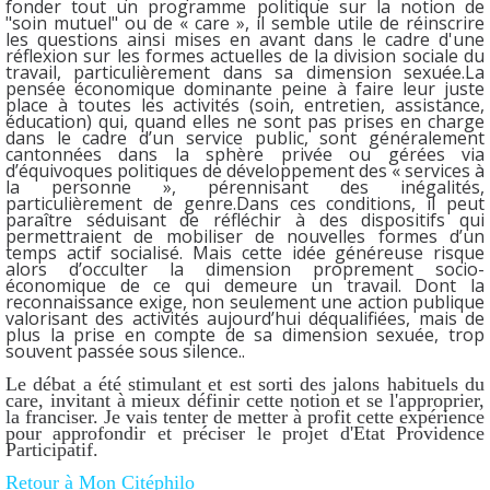
fonder tout un programme politique sur la notion de
"soin mutuel" ou de « care », il semble utile de réinscrire
les questions ainsi mises en avant dans le cadre d'une
réflexion sur les formes actuelles de la division sociale du
travail, particulièrement dans sa dimension sexuée.La
pensée économique dominante peine à faire leur juste
place à toutes les activités (soin, entretien, assistance,
éducation) qui, quand elles ne sont pas prises en charge
dans le cadre d’un service public, sont généralement
cantonnées dans la sphère privée ou gérées via
d’équivoques politiques de développement des « services à
la personne », pérennisant des inégalités,
particulièrement de genre.Dans ces conditions, il peut
paraître séduisant de réfléchir à des dispositifs qui
permettraient de mobiliser de nouvelles formes d’un
temps actif socialisé. Mais cette idée généreuse risque
alors d’occulter la dimension proprement socio-
économique de ce qui demeure un travail. Dont la
reconnaissance exige, non seulement une action publique
valorisant des activités aujourd’hui déqualifiées, mais de
plus la prise en compte de sa dimension sexuée, trop
souvent passée sous silence..
Le débat a été stimulant et est sorti des jalons habituels du
care, invitant à mieux définir cette notion et se l'approprier,
la franciser. Je vais tenter de metter à profit cette expérience
pour approfondir et préciser le projet d'Etat Providence
Participatif.
Retour à Mon Citéphilo