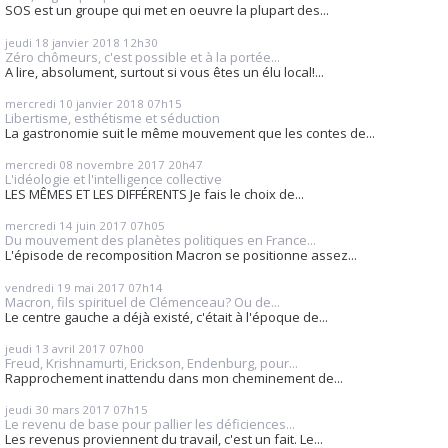
SOS est un groupe qui met en oeuvre la plupart des...
jeudi 18
janvier 2018
12h30
Zéro chômeurs, c'est possible et à la portée...
A lire, absolument, surtout si vous êtes un élu local!...
mercredi 10
janvier 2018
07h15
Libertisme, esthétisme et séduction
La gastronomie suit le même mouvement que les contes de...
mercredi 08
novembre 2017
20h47
L'idéologie et l'intelligence collective
LES MÊMES ET LES DIFFÉRENTS Je fais le choix de...
mercredi 14
juin 2017
07h05
Du mouvement des planètes politiques en France...
L'épisode de recomposition Macron se positionne assez...
vendredi 19
mai 2017
07h14
Macron, fils spirituel de Clémenceau? Ou de...
Le centre gauche a déjà existé, c'était à l'époque de...
jeudi 13
avril 2017
07h00
Freud, Krishnamurti, Erickson, Endenburg, pour...
Rapprochement inattendu dans mon cheminement de...
jeudi 30
mars 2017
07h15
Le revenu de base pour pallier les déficiences...
Les revenus proviennent du travail, c'est un fait. Le...