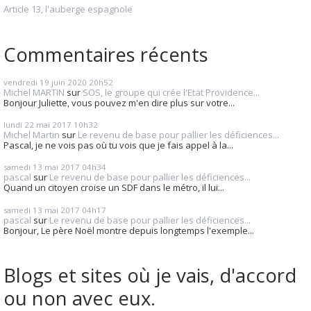
Article 13, l'auberge espagnole
Commentaires récents
vendredi 19
juin 2020
20h52
Michel MARTIN
sur
SOS, le groupe qui crée l'Etat Providence...
Bonjour Juliette, vous pouvez m'en dire plus sur votre...
lundi 22
mai 2017
10h32
Michel Martin
sur
Le revenu de base pour pallier les déficiences...
Pascal, je ne vois pas où tu vois que je fais appel à la...
samedi 13
mai 2017
04h34
pascal
sur
Le revenu de base pour pallier les déficiences...
Quand un citoyen croise un SDF dans le métro, il lui...
samedi 13
mai 2017
04h17
pascal
sur
Le revenu de base pour pallier les déficiences...
Bonjour, Le père Noël montre depuis longtemps l'exemple...
Blogs et sites où je vais, d'accord
ou non avec eux.