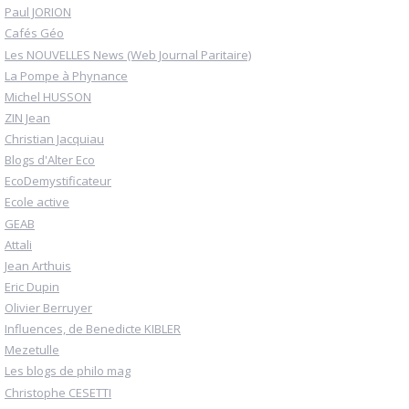
Paul JORION
Cafés Géo
Les NOUVELLES News (Web Journal Paritaire)
La Pompe à Phynance
Michel HUSSON
ZIN Jean
Christian Jacquiau
Blogs d'Alter Eco
EcoDemystificateur
Ecole active
GEAB
Attali
Jean Arthuis
Eric Dupin
Olivier Berruyer
Influences, de Benedicte KIBLER
Mezetulle
Les blogs de philo mag
Christophe CESETTI