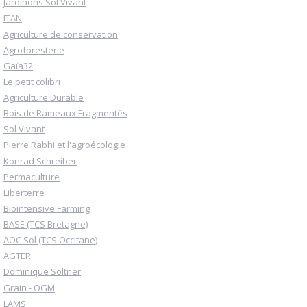
Jardinons Sol Vivant
ITAN
Agriculture de conservation
Agroforesterie
Gaïa32
Le petit colibri
Agriculture Durable
Bois de Rameaux Fragmentés
Sol Vivant
Pierre Rabhi et l'agroécologie
Konrad Schreiber
Permaculture
Liberterre
Biointensive Farming
BASE (TCS Bretagne)
AOC Sol (TCS Occitane)
AGTER
Dominique Soltner
Grain - OGM
LAMS