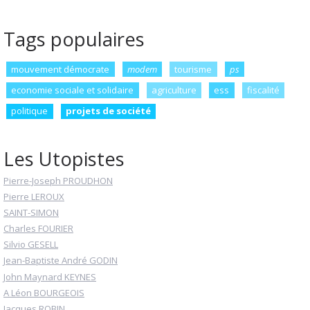
Tags populaires
mouvement démocrate
modem
tourisme
ps
economie sociale et solidaire
agriculture
ess
fiscalité
politique
projets de société
Les Utopistes
Pierre-Joseph PROUDHON
Pierre LEROUX
SAINT-SIMON
Charles FOURIER
Silvio GESELL
Jean-Baptiste André GODIN
John Maynard KEYNES
A Léon BOURGEOIS
Jacques ROBIN