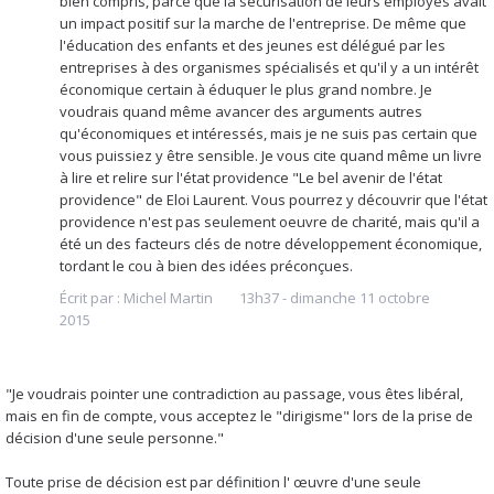
bien compris, parce que la sécurisation de leurs employés avait
un impact positif sur la marche de l'entreprise. De même que
l'éducation des enfants et des jeunes est délégué par les
entreprises à des organismes spécialisés et qu'il y a un intérêt
économique certain à éduquer le plus grand nombre. Je
voudrais quand même avancer des arguments autres
qu'économiques et intéressés, mais je ne suis pas certain que
vous puissiez y être sensible. Je vous cite quand même un livre
à lire et relire sur l'état providence "Le bel avenir de l'état
providence" de Eloi Laurent. Vous pourrez y découvrir que l'état
providence n'est pas seulement oeuvre de charité, mais qu'il a
été un des facteurs clés de notre développement économique,
tordant le cou à bien des idées préconçues.
Écrit par :
Michel Martin
13h37
-
dimanche 11
octobre
2015
"Je voudrais pointer une contradiction au passage, vous êtes libéral,
mais en fin de compte, vous acceptez le "dirigisme" lors de la prise de
décision d'une seule personne."
Toute prise de décision est par définition l' œuvre d'une seule