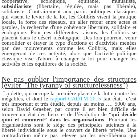
coopérative, écologique, équitable, mutualiste,
subsidiariste
(libertaire, régulée, mais pas libérale),
solidariste. Contrairement aux partis politiques classiques
qui visent le levier de la loi, les Colibris visent la pratique
locale, la force des réseaux, un aller retour entre actes et
paroles, la recherche d'une cohérence libertaire, solidaire et
écologique. Pour ces différentes raisons, les Colibris se
placent dans le désert idéologique. Des lois pourront venir
consolider et étayer le type d'actions et d'activités menées
par des mouvements comme les Colibris, mais elles
émergeront de ces activité, alors que l'activité politique
classique vise d'abord à changer la loi pour changer les
activités et les équilibres de la société.
Ne pas oublier l'importance des structures
(éviter "The tyranny of structurelessness")
La dette, qui occupe la première place de la lutte contre les
inégalités, et dont le
rapport CADTM 2015
fait état, c’est
très important et très étudié, depuis au moins …. 5000 ans,
selon David Graeber, par contre il est bien difficile de
trouver un état des lieux et de l’évolution de “
qui décide
quoi et comment” dans les organisations
. Pourtant les
organisations sont le siège des principales atteintes à la
liberté individuelle sous le couvert de liberté privée. Une
contradiction même pas relevée par les néo-libéraux qui