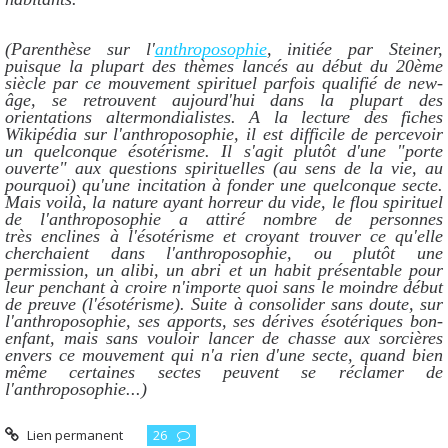
(Parenthèse sur l'
anthroposophie
, initiée par Steiner,
puisque la plupart des thèmes lancés au début du 20ème
siècle par ce mouvement spirituel parfois qualifié de new-
âge, se retrouvent aujourd'hui dans la plupart des
orientations altermondialistes. A la lecture des fiches
Wikipédia sur l'anthroposophie, il est difficile de percevoir
un quelconque ésotérisme. Il s'agit plutôt d'une "porte
ouverte" aux questions spirituelles (au sens de la vie, au
pourquoi) qu'une incitation à fonder une quelconque secte.
Mais voilà, la nature ayant horreur du vide, le flou spirituel
de l'anthroposophie a attiré nombre de personnes
très enclines à l'ésotérisme et croyant trouver ce qu'elle
cherchaient dans l'anthroposophie, ou plutôt une
permission, un alibi, un abri et un habit présentable pour
leur penchant à croire n'importe quoi sans le moindre début
de preuve (l'ésotérisme). Suite à consolider sans doute, sur
l'anthroposophie, ses apports, ses dérives ésotériques bon-
enfant, mais sans vouloir lancer de chasse aux sorcières
envers ce mouvement qui n'a rien d'une secte, quand bien
même certaines sectes peuvent se réclamer de
l'anthroposophie...)
Lien permanent
26