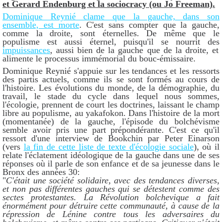
et Gerard Endenburg et la sociocracy (ou Jo Freeman).
Dominique Reynié clame que la gauche, dans son
ensemble, est morte
. C'est sans compter que la gauche,
comme la droite, sont éternelles. De même que le
populisme est aussi éternel, puisqu'il se nourrit des
impuissances
, aussi bien de la gauche que de la droite, et
alimente le processus immémorial du bouc-émissaire.
Dominique Reynié s'appuie sur les tendances et les ressorts
des partis actuels, comme ils se sont formés au cours de
l'histoire. Les évolutions du monde, de la démographie, du
travail, le stade du cycle dans lequel nous sommes,
l'écologie, prennent de court les doctrines, laissant le champ
libre au populisme, au yakafokon. Dans l'histoire de la mort
(momentanée) de la gauche, l'épisode du bolchévisme
semble avoir pris une part prépondérante. C'est ce qu'il
ressort d'une interview de Bookchin par Peter Einarson
(vers
la fin de cette liste de texte d'écologie sociale
), où il
relate l'éclatement idéologique de la gauche dans une de ses
réponses où il parle de son enfance et de sa jeunesse dans le
Bronx des années 30:
"
C'était une société solidaire, avec des tendances diverses,
et non pas différentes gauches qui se détestent comme des
sectes protestantes. La Révolution bolchevique a fait
énormément pour détruire cette communauté, à cause de la
répression de Lénine contre tous les adversaires du