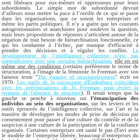
sont libéraux pour eux-mêmes et oppresseurs pour leurs
subordonnés. Le simple mot de subordonné devrait
d’ailleurs nous mettre la puce à l’oreille de ce qui se passe
dans les organisations, que ce soient les entreprises et
même les partis politiques. Il n’y a guère que les courants
autogestionnaires et anarchistes pour soulever la question,
mais leurs propositions de réponses s’articulent autour de la
négation de tout besoin de hiérarchisation fonctionnelle, ce
qui les condamne à l’échec, par manque d'efficacité à
prendre des décisions et à réguler les conflits.
Le
développement de l’intelligence collective n’est pas
contradictoire avec une certaine hiérarchisation
,
elle en est
même une des conditions (
certains préféreront le terme de
structuration, à l'image de la féministe Jo Freeman avec son
fameux texte "
The tyranny of structurelessness
" écrit en
1970.
Les outils de la sociocratie d'Endenburg coïncident
avec les préconisations de Jo Freeman pour éviter la
tyrannie de l'absence de structure
). Il serait temps que la
gauche se penche à nouveau sur
l’émancipation des
individus au sein des organisations
, sur les leviers et les
outils éprouvés de l’intelligence collective, sur l’art et la
manière de développer les modes de prise de décision par
consentement pour passer d’une culture du contrôle et de la
suspicion à une culture de la participation et de la confiance
organisée. Certaines entreprises ont sauté le pas (Favi avec
le modèle de l’entreprise libérée, beaucoup d’entreprises du