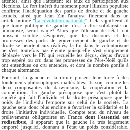
attentes, ainsi que l'attestent les taux de participation aux
élections. Le fort intérêt du moment pour l'illusion populiste
confirme l'inadéquation des partis de droite et de gauche
actuels, ainsi que Jean Zin l'analyse finement dans un
article intitulé "
La révolution nationale
". Cela signifierait-il
que toute politique de gauche, c'est à dire solidariste ou
humaniste, serait vaine? Alors que l'illusion de l'état tout
puissant semble s'évaporer, que les discours et les
promesses des partis de gouvernement de gauche et de
droite se heurtent aux réalités, la foi dans le volontarisme
ne s'est toutefois pas éteinte puisqu'elle s'est simplement
déplacée vers le FN qui recueille les déçus, déçus d'avoir
trop espéré ou cru dans les promesses de Père-Noël qu'ils
ont entendues ou cru entendre, et dont le nombre gonfle à
chaque alternance.
Pourtant, la gauche et la droite puisent leur force à des
fondements philosophiques inaltérables. Ils sont comme les
deux composantes du darwinisme, la coopération et la
compétition. La gauche présuppose que c'est plutôt la
société qui fait l'individu et la droite présuppose que le
poids de l'individu l'emporte sur celui de la société. La
gauche sera donc plus encline à favoriser la solidarité et la
droite l'initiative individuelle. Compte tenu du niveau de
prélèvements obligatoires en France
dont l'essentiel est
redistribué
, il apparaît que la gauche l'a très largement
emporté jusqu'ici, donnant à l'état un poids considérable.