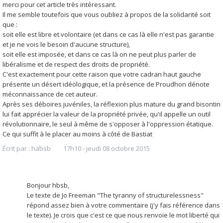
merci pour cet article très intéressant.
Il me semble toutefois que vous oubliez à propos de la solidarité soit
que :
soit elle est libre et volontaire (et dans ce cas là elle n'est pas garantie
et je ne vois le besoin d'aucune structure),
soit elle est imposée, et dans ce cas là on ne peut plus parler de
libéralisme et de respect des droits de propriété.
C'est exactement pour cette raison que votre cadran haut gauche
présente un désert idéologique, et la présence de Proudhon dénote
méconnaissance de cet auteur.
Après ses déboires juvéniles, la réflexion plus mature du grand bisontin
lui fait apprécier la valeur de la propriété privée, qu'il appelle un outil
révolutionnaire, le seul à même de s'opposer à l'oppression étatique.
Ce qui suffit à le placer au moins à côté de Bastiat
Écrit par :
habsb
17h10
-
jeudi 08
octobre 2015
Bonjour hbsb,
Le texte de Jo Freeman "The tyranny of structurelessness"
répond assez bien à votre commentaire (j'y fais référence dans
le texte). Je crois que c'est ce que nous renvoie le mot liberté qui