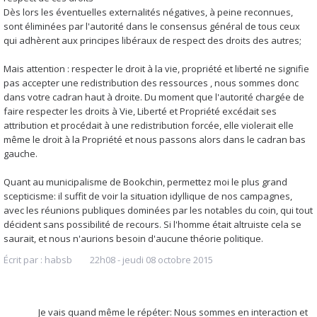
Dès lors les éventuelles externalités négatives, à peine reconnues,
sont éliminées par l'autorité dans le consensus général de tous ceux
qui adhèrent aux principes libéraux de respect des droits des autres;
Mais attention : respecter le droit à la vie, propriété et liberté ne signifie
pas accepter une redistribution des ressources , nous sommes donc
dans votre cadran haut à droite. Du moment que l'autorité chargée de
faire respecter les droits à Vie, Liberté et Propriété excédait ses
attribution et procédait à une redistribution forcée, elle violerait elle
même le droit à la Propriété et nous passons alors dans le cadran bas
gauche.
Quant au municipalisme de Bookchin, permettez moi le plus grand
scepticisme: il suffit de voir la situation idyllique de nos campagnes,
avec les réunions publiques dominées par les notables du coin, qui tout
décident sans possibilité de recours. Si l'homme était altruiste cela se
saurait, et nous n'aurions besoin d'aucune théorie politique.
Écrit par :
habsb
22h08
-
jeudi 08
octobre 2015
Je vais quand même le répéter: Nous sommes en interaction et