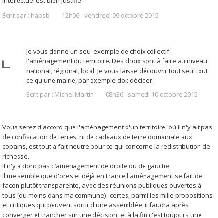
intellectuel est bien justifié.
Écrit par :
habsb
12h06
-
vendredi 09
octobre 2015
Je vous donne un seul exemple de choix collectif:
l'aménagement du territoire. Des choix sont à faire au niveau
national, régional, local. Je vous laisse découvrir tout seul tout
ce qu'une mairie, par exemple doit décider.
Écrit par :
Michel Martin
08h36
-
samedi 10
octobre 2015
Vous serez d'accord que l'aménagement d'un territoire, où il n'y ait pas
de confiscation de terres, ni de cadeaux de terre domaniale aux
copains, est tout à fait neutre pour ce qui concerne la redistribution de
richesse.
Il n'y a donc pas d’aménagement de droite ou de gauche.
Il me semble que d'ores et déjà en France l'aménagement se fait de
façon plutôt transparente, avec des réunions publiques ouvertes à
tous (du moins dans ma commune) . certes, parmi les mille propositions
et critiques qui peuvent sortir d'une assemblée, il faudra après
converger et trancher sur une décision, et à la fin c'est toujours une