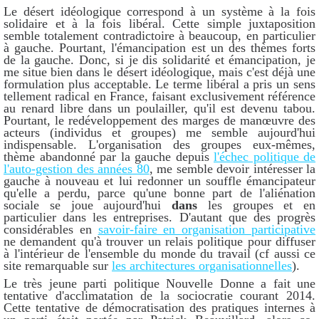
Le désert idéologique correspond à un système à la fois
solidaire et à la fois libéral. Cette simple juxtaposition
semble totalement contradictoire à beaucoup, en particulier
à gauche. Pourtant, l'émancipation est un des thèmes forts
de la gauche. Donc, si je dis solidarité et émancipation, je
me situe bien dans le désert idéologique, mais c'est déjà une
formulation plus acceptable. Le terme libéral a pris un sens
tellement radical en France, faisant exclusivement référence
au renard libre dans un poulailler, qu'il est devenu tabou.
Pourtant, le redéveloppement des marges de manœuvre des
acteurs (individus et groupes) me semble aujourd'hui
indispensable. L'organisation des groupes eux-mêmes,
thème abandonné par la gauche depuis
l'échec politique de
l'auto-gestion des années 80
, me semble devoir intéresser la
gauche à nouveau et lui redonner un souffle émancipateur
qu'elle a perdu, parce qu'une bonne part de l'aliénation
sociale se joue aujourd'hui
dans
les groupes et en
particulier dans les entreprises. D'autant que des progrès
considérables en
savoir-faire en organisation participative
ne demandent qu'à trouver un relais politique pour diffuser
à l'intérieur de l'ensemble du monde du travail (cf aussi ce
site remarquable sur
les architectures organisationnelles
).
Le très jeune parti politique Nouvelle Donne a fait une
tentative d'acclimatation de la sociocratie courant 2014.
Cette tentative de démocratisation des pratiques internes à