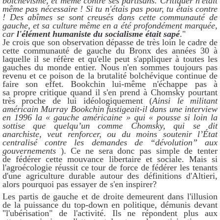
bolchevisme, et même contre ses partisans. Critiquer n'était
même pas nécessaire ! Si tu n'étais pas pour, tu étais contre
! Des abîmes se sont creusés dans cette communauté de
gauche, et sa culture même en a été profondément marquée,
car
l'élément humaniste du socialisme était sapé
."
Je crois que son observation dépasse de très loin le cadre de
cette communauté de gauche du Bronx des années 30 à
laquelle il se réfère et qu'elle peut s'appliquer à toutes les
gauches du monde entier. Nous n'en sommes toujours pas
revenu et ce poison de la brutalité bolchévique continue de
faire son effet. Bookchin lui-même n'échappe pas à
sa propre critique quand il s'en prend à Chomsky pourtant
très proche de lui idéologiquement (
Ainsi le militant
américain Murray Bookchin fustigeait-il dans une interview
en 1996 la « gauche américaine » qui « pousse si loin la
sottise que quelqu’un comme Chomsky, qui se dit
anarchiste, veut renforcer, ou du moins soutenir l’État
centralisé contre les demandes de “dévolution” aux
gouvernements
). Ce ne sera donc pas simple de tenter
de fédérer cette mouvance libertaire et sociale. Mais si
l'agroécologie réussit ce tour de force de fédérer les tenants
d'une agriculture durable autour des définitions d'Altieri,
alors pourquoi pas essayer de s'en inspirer?
Les partis de gauche et de droite demeurent dans l'illusion
de la puissance du top-down en politique, démunis devant
"l'ubérisation" de l'activité. Ils ne répondent plus aux