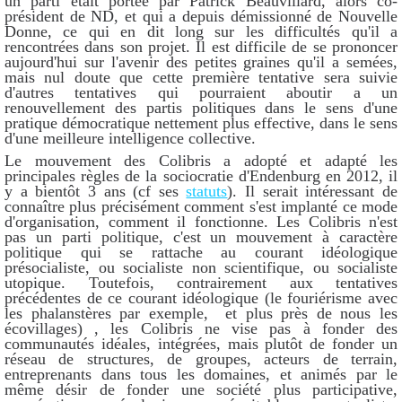
un parti était portée par Patrick Beauvillard, alors co-
président de ND, et qui a depuis démissionné de Nouvelle
Donne, ce qui en dit long sur les difficultés qu'il a
rencontrées dans son projet. Il est difficile de se prononcer
aujourd'hui sur l'avenir des petites graines qu'il a semées,
mais nul doute que cette première tentative sera suivie
d'autres tentatives qui pourraient aboutir a un
renouvellement des partis politiques dans le sens d'une
pratique démocratique nettement plus effective, dans le sens
d'une meilleure intelligence collective.
Le mouvement des Colibris a adopté et adapté les
principales règles de la sociocratie d'Endenburg en 2012, il
y a bientôt 3 ans (cf ses
statuts
). Il serait intéressant de
connaître plus précisément comment s'est implanté ce mode
d'organisation, comment il fonctionne. Les Colibris n'est
pas un parti politique, c'est un mouvement à caractère
politique qui se rattache au courant idéologique
présocialiste, ou socialiste non scientifique, ou socialiste
utopique. Toutefois, contrairement aux tentatives
précédentes de ce courant idéologique (le fouriérisme avec
les phalanstères par exemple, et plus près de nous les
écovillages) , les Colibris ne vise pas à fonder des
communautés idéales, intégrées, mais plutôt de fonder un
réseau de structures, de groupes, acteurs de terrain,
entreprenants dans tous les domaines, et animés par le
même désir de fonder une société plus participative,