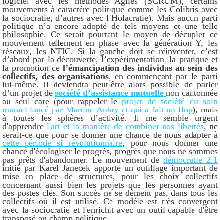
logiciel avec les méthodes Agiles (SCRUM), certains
mouvements à caractère politique comme les Colibris avec
la sociocratie, d’autres avec l’Holacratie). Mais aucun parti
politique n’a encore adopté de tels moyens et une telle
philosophie. Ce serait pourtant le moyen de décupler ce
mouvement tellement en phase avec la génération Y, les
réseaux, les NTIC. Si la gauche doit se réinventer, c’est
d’abord par la découverte, l’expérimentation, la pratique et
la promotion de
l’émancipation des individus au sein des
collectifs, des organisations
, en commençant par le parti
lui-même. Il deviendra peut-être alors possible de parler
d’un projet de
société d’assistance mutuelle
non cantonnée
au seul care (pour rappeler le
projet de société du soin
mutuel lancé par Martine Aubry et qui a fait un flop
), mais
à toutes les sphères d’activité. Il me semble urgent
d'apprendre
l'art et la manière de combiner nos libertés
, ne
serait-ce que pour se donner une chance de nous adapter à
cette période si révolutionnaire
, pour nous donner une
chance d'écologiser le progrès, progrès que nous ne sommes
pas prêts d'abandonner. Le mouvement de
démocratie 2.1
initié par Karel Janecek apporte un outillage important de
mise en place de structures, pour les choix collectifs
concernant aussi bien les projets que les personnes ayant
des postes clés. Son succès ne se dément pas, dans tous les
collectifs où il est utilisé. Ce modèle est très convergent
avec la sociocratie et l'enrichit avec un outil capable d'être
transposé au champ politique.