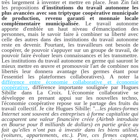
très largement à inventer et mettre en place. Jean Zin fait
les propositions
d'institutions du travail autonome les
plus avancées avec son triptyque coopérative municipale
de production, revenu garanti et monnaie locale
complémentaire municipalisée
. Le travail autonome
apporte d'emblée un haut niveau d'émancipation des
personnes, mais le savoir faire à combiner sa liberté avec
celle des autres dans des institutions du travail autonome
reste en devenir. Pourtant, les travailleurs ont besoin de
coopérer, de pouvoir s'appuyer sur un groupe de travail, de
pouvoir faire évoluer leurs connaissances et les transmettre.
Les institutions du travail autonome en germe qui sauront le
mieux mettre en œuvre et promouvoir l'art de combiner nos
libertés leur donnera avantage (les germes étant pour
l'essentiel les plateformes collaboratives). A noter la
différence entre économie collaborative et économie
coopérative
, différence importante soulignée par Hugues
Sibille dans La Croix. L'économie collaborative se
développe en prenant appui sur les nouvelles techno,
l'économie coopérative repose sur le partage des fruits du
travail collectif. Je cite Hugues Sibille: "...
les plates-formes
Internet sont souvent des entreprises à forme capitaliste qui
accaparent une valeur financière créée (Airbnb introduite
en Bourse pour 8 milliards de dollars) en partie grâce au
fait qu’elles n’ont pas à investir dans les biens utilisés
(voitures, appartements, etc.). Pire, ces firmes captent,