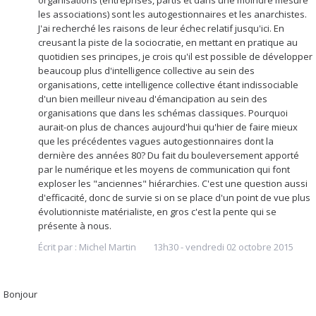
organisations (entreprises, partis et dans une moindre mesure
les associations) sont les autogestionnaires et les anarchistes.
J'ai recherché les raisons de leur échec relatif jusqu'ici. En
creusant la piste de la sociocratie, en mettant en pratique au
quotidien ses principes, je crois qu'il est possible de développer
beaucoup plus d'intelligence collective au sein des
organisations, cette intelligence collective étant indissociable
d'un bien meilleur niveau d'émancipation au sein des
organisations que dans les schémas classiques. Pourquoi
aurait-on plus de chances aujourd'hui qu'hier de faire mieux
que les précédentes vagues autogestionnaires dont la
dernière des années 80? Du fait du bouleversement apporté
par le numérique et les moyens de communication qui font
exploser les "anciennes" hiérarchies. C'est une question aussi
d'efficacité, donc de survie si on se place d'un point de vue plus
évolutionniste matérialiste, en gros c'est la pente qui se
présente à nous.
Écrit par :
Michel Martin
13h30
-
vendredi 02
octobre 2015
Bonjour