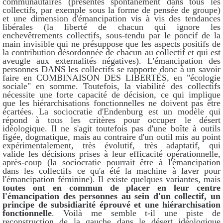
communautaires (présentes spontanément dans tous les
collectifs, par exemple sous la forme de pensée de groupe)
et une dimension d'émancipation vis à vis des tendances
libérales (la liberté de chacun qui ignore les
enchevêtrements collectifs, sous-tendu par le poncif de la
main invisible qui ne présuppose que les aspects positifs de
la contribution désordonnée de chacun au collectif et qui est
aveugle aux externalités négatives). L'émancipation des
personnes DANS les collectifs se rapporte donc à un savoir
faire en COMBINAISON DES LIBERTÉS, en "écologie
sociale" en somme. Toutefois, la viabilité des collectifs
nécessite une forte capacité de décision, ce qui implique
que les hiérarchisations fonctionnelles ne doivent pas être
écartées. La sociocratie d'Endenburg est un modèle qui
répond à tous les critères pour occuper le désert
idéologique. Il ne s'agit toutefois pas d'une boîte à outils
figée, dogmatique, mais au contraire d'un outil mis au point
expérimentalement, très évolutif, très adaptatif, qui
valide les décisions prises à leur efficacité opérationnelle,
après-coup (la sociocratie pourrait être à l'émancipation
dans les collectifs ce qu'a été la machine à laver pour
l'émancipation féminine). Il existe quelques variantes, mais
toutes ont en commun de placer en leur centre
l'émancipation des personnes au sein d'un collectif, un
principe de subsidiarité éprouvé et une hiérarchisation
fonctionnelle
. Voilà me semble t-il une piste de
reconstruction de la gauche dans le désert idéologique