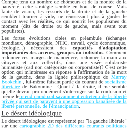
Compte tenu du nombre de chômeurs et de la montée de la
pauvreté, cette stratégie semble en bout de course. Mais
faute de vision, les ressorts de la droite et de la gauche
semblent tourner à vide, ne réussissant plus à garder le
contact avec les réalités, ce qui nourrit les populismes du
moment (dits de droite ou de gauche, mais avant tout
populistes).
Les fortes évolutions citées en préambule (échanges
mondiaux, démographie, NTIC, travail, cycle économique,
écologie...) nécessitent des
capacités d'adaptation
importantes des acteurs, groupes ou individus
. Comment
redonner ces marges de manoeuvre, redonner la main aux
citoyens et aux collectifs, dans une visée solidariste
humaniste (cad non catégoriste ou corporatiste)? C'est cette
option qui m'intéresse en réponse à l'affirmation de la mort
de la gauche, dans la lignée philosophique de
Murray
Bookchin
, lui-même faisant partie du courant de
socialisme
libertaire
de Bakounine. Quant à la droite, il me semble
qu'elle devrait profondément s'interroger sur la confusion et
même le
nœud paradoxal savamment entretenu de la liberté
privée qui sert de paravent à une oppression banalisée de la
liberté personnelle, de l'émancipation
.
Le désert idéologique
Le désert idéologique est représenté par "la gauche libérale"
sur une
cartographie 2D des différents courants politiques