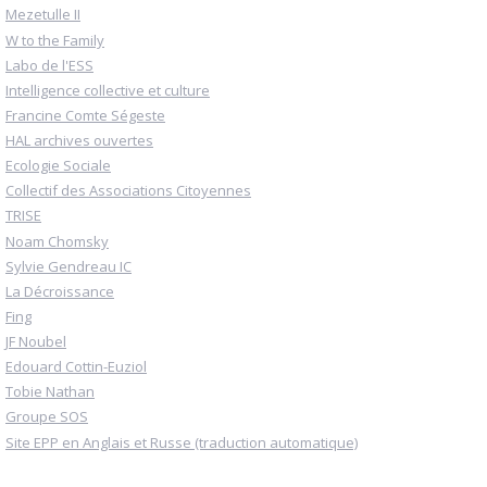
Mezetulle II
W to the Family
Labo de l'ESS
Intelligence collective et culture
Francine Comte Ségeste
HAL archives ouvertes
Ecologie Sociale
Collectif des Associations Citoyennes
TRISE
Noam Chomsky
Sylvie Gendreau IC
La Décroissance
Fing
JF Noubel
Edouard Cottin-Euziol
Tobie Nathan
Groupe SOS
Site EPP en Anglais et Russe (traduction automatique)