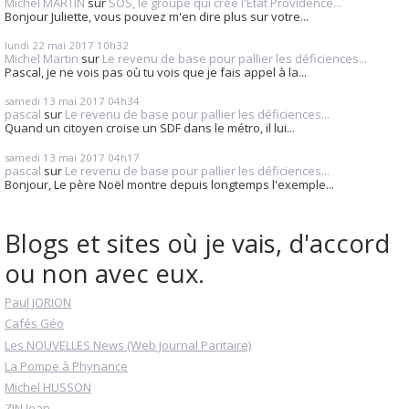
Michel MARTIN
sur
SOS, le groupe qui crée l'Etat Providence...
Bonjour Juliette, vous pouvez m'en dire plus sur votre...
lundi 22
mai 2017
10h32
Michel Martin
sur
Le revenu de base pour pallier les déficiences...
Pascal, je ne vois pas où tu vois que je fais appel à la...
samedi 13
mai 2017
04h34
pascal
sur
Le revenu de base pour pallier les déficiences...
Quand un citoyen croise un SDF dans le métro, il lui...
samedi 13
mai 2017
04h17
pascal
sur
Le revenu de base pour pallier les déficiences...
Bonjour, Le père Noël montre depuis longtemps l'exemple...
Blogs et sites où je vais, d'accord
ou non avec eux.
Paul JORION
Cafés Géo
Les NOUVELLES News (Web Journal Paritaire)
La Pompe à Phynance
Michel HUSSON
ZIN Jean