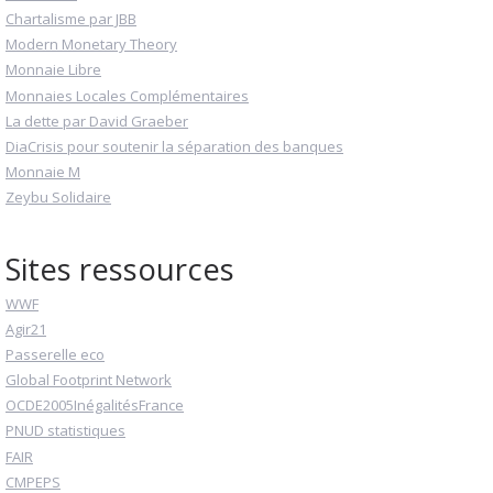
Chartalisme par JBB
Modern Monetary Theory
Monnaie Libre
Monnaies Locales Complémentaires
La dette par David Graeber
DiaCrisis pour soutenir la séparation des banques
Monnaie M
Zeybu Solidaire
Sites ressources
WWF
Agir21
Passerelle eco
Global Footprint Network
OCDE2005InégalitésFrance
PNUD statistiques
FAIR
CMPEPS