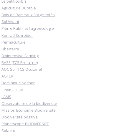
Le petit colibri
Agriculture Durable
Bois de Rameaux Fragmentés
Sol Vivant
Pierre Rabhi et l'agroécologie
Konrad Schreiber
Permaculture
Liberterre
Biointensive Farming
BASE (TCS Bretagne)
AOC Sol (TCS Occitane)
AGTER
Dominique Soltner
Grain - OGM
LAMS
Observatoire de la biodiversité
Mission Economie Biodiversité
Biodiversité positive
Planetscope-BIODIVERSITÉ
Solagro