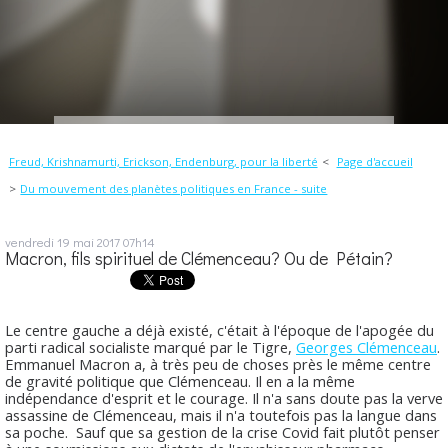
Freud, Krishnamurti, Erickson, Endenburg, pour la liberté
Page d'accueil
Du mouvement des planètes politiques en France - suite
vendredi 19
mai 2017
07h14
Macron, fils spirituel de Clémenceau? Ou de Pétain?
Le centre gauche a déjà existé, c'était à l'époque de l'apogée du
parti radical socialiste marqué par le Tigre,
Georges Clémenceau
.
Emmanuel Macron a, à très peu de choses près le même centre
de gravité politique que Clémenceau. Il en a la même
indépendance d'esprit et le courage. Il n'a sans doute pas la verve
assassine de Clémenceau, mais il n'a toutefois pas la langue dans
sa poche. Sauf que sa gestion de la crise Covid fait plutôt penser