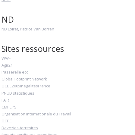
ND
ND Loiret, Patrice Van Borren
Sites ressources
WWF
Agir21
Passerelle eco
Global Footprint Network
OCDE2005InégalitésFrance
PNUD statistiques
FAIR
CMPEPS
Organisation Internationale du Travail
OCDE
Davezies-territoires
ihedate, territoires européens