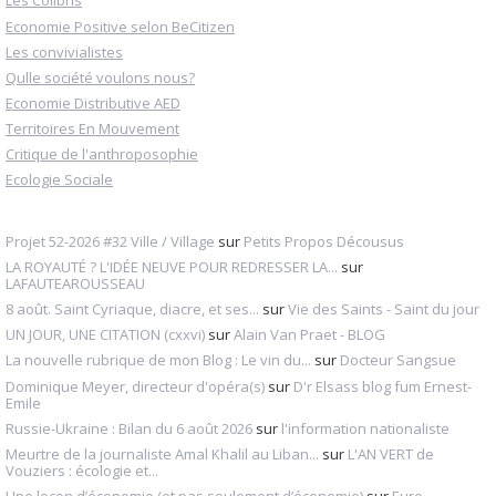
Les Colibris
Economie Positive selon BeCitizen
Les convivialistes
Qulle société voulons nous?
Economie Distributive AED
Territoires En Mouvement
Critique de l'anthroposophie
Ecologie Sociale
Projet 52-2026 #32 Ville / Village
sur
Petits Propos Décousus
LA ROYAUTÉ ? L'IDÉE NEUVE POUR REDRESSER LA...
sur
LAFAUTEAROUSSEAU
8 août. Saint Cyriaque, diacre, et ses...
sur
Vie des Saints - Saint du jour
UN JOUR, UNE CITATION (cxxvi)
sur
Alain Van Praet - BLOG
La nouvelle rubrique de mon Blog : Le vin du...
sur
Docteur Sangsue
Dominique Meyer, directeur d'opéra(s)
sur
D'r Elsass blog fum Ernest-
Emile
Russie-Ukraine : Bilan du 6 août 2026
sur
l'information nationaliste
Meurtre de la journaliste Amal Khalil au Liban...
sur
L'AN VERT de
Vouziers : écologie et...
Une leçon d’économie (et pas seulement d’économie)
sur
Euro-