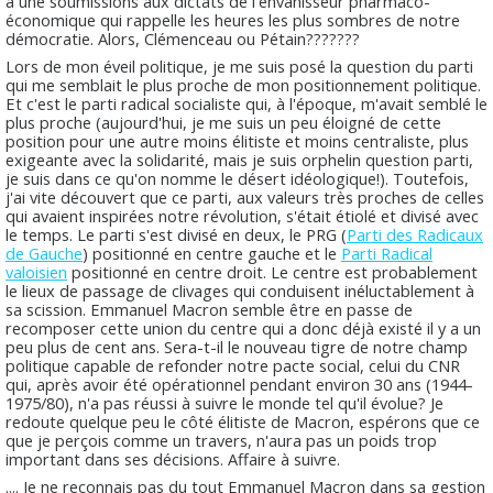
à une soumissions aux dictats de l'envahisseur pharmaco-
économique qui rappelle les heures les plus sombres de notre
démocratie. Alors, Clémenceau ou Pétain???????
Lors de mon éveil politique, je me suis posé la question du parti
qui me semblait le plus proche de mon positionnement politique.
Et c'est le parti radical socialiste qui, à l'époque, m'avait semblé le
plus proche (aujourd'hui, je me suis un peu éloigné de cette
position pour une autre moins élitiste et moins centraliste, plus
exigeante avec la solidarité, mais je suis orphelin question parti,
je suis dans ce qu'on nomme le désert idéologique!). Toutefois,
j'ai vite découvert que ce parti, aux valeurs très proches de celles
qui avaient inspirées notre révolution, s'était étiolé et divisé avec
le temps. Le parti s'est divisé en deux, le PRG (
Parti des Radicaux
de Gauche
) positionné en centre gauche et le
Parti Radical
valoisien
positionné en centre droit. Le centre est probablement
le lieux de passage de clivages qui conduisent inéluctablement à
sa scission. Emmanuel Macron semble être en passe de
recomposer cette union du centre qui a donc déjà existé il y a un
peu plus de cent ans. Sera-t-il le nouveau tigre de notre champ
politique capable de refonder notre pacte social, celui du CNR
qui, après avoir été opérationnel pendant environ 30 ans (1944-
1975/80), n'a pas réussi à suivre le monde tel qu'il évolue? Je
redoute quelque peu le côté élitiste de Macron, espérons que ce
que je perçois comme un travers, n'aura pas un poids trop
important dans ses décisions. Affaire à suivre.
.... Je ne reconnais pas du tout Emmanuel Macron dans sa gestion