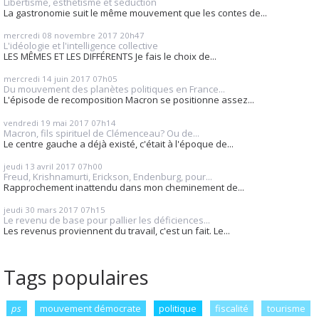
Libertisme, esthétisme et séduction
La gastronomie suit le même mouvement que les contes de...
mercredi 08
novembre 2017
20h47
L'idéologie et l'intelligence collective
LES MÊMES ET LES DIFFÉRENTS Je fais le choix de...
mercredi 14
juin 2017
07h05
Du mouvement des planètes politiques en France...
L'épisode de recomposition Macron se positionne assez...
vendredi 19
mai 2017
07h14
Macron, fils spirituel de Clémenceau? Ou de...
Le centre gauche a déjà existé, c'était à l'époque de...
jeudi 13
avril 2017
07h00
Freud, Krishnamurti, Erickson, Endenburg, pour...
Rapprochement inattendu dans mon cheminement de...
jeudi 30
mars 2017
07h15
Le revenu de base pour pallier les déficiences...
Les revenus proviennent du travail, c'est un fait. Le...
Tags populaires
ps
mouvement démocrate
politique
fiscalité
tourisme