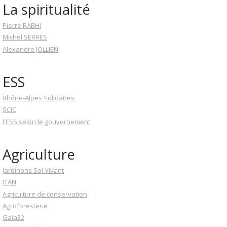
La spiritualité
Pierre RABHI
Michel SERRES
Alexandre JOLLIEN
ESS
Rhône-Alpes Solidaires
SCIC
l'ESS selon le gouvernement
Agriculture
Jardinons Sol Vivant
ITAN
Agriculture de conservation
Agroforesterie
Gaïa32