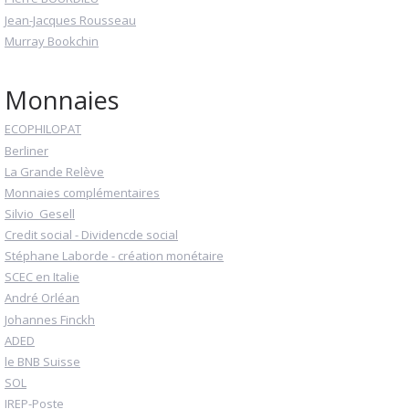
Jean-Jacques Rousseau
Murray Bookchin
Monnaies
ECOPHILOPAT
Berliner
La Grande Relève
Monnaies complémentaires
Silvio_Gesell
Credit social - Dividencde social
Stéphane Laborde - création monétaire
SCEC en Italie
André Orléan
Johannes Finckh
ADED
le BNB Suisse
SOL
IREP-Poste