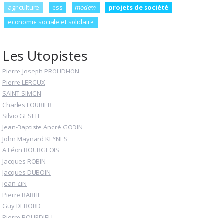
agriculture
ess
modem
projets de société
economie sociale et solidaire
Les Utopistes
Pierre-Joseph PROUDHON
Pierre LEROUX
SAINT-SIMON
Charles FOURIER
Silvio GESELL
Jean-Baptiste André GODIN
John Maynard KEYNES
A Léon BOURGEOIS
Jacques ROBIN
Jacques DUBOIN
Jean ZIN
Pierre RABHI
Guy DEBORD
Pierre BOURDIEU