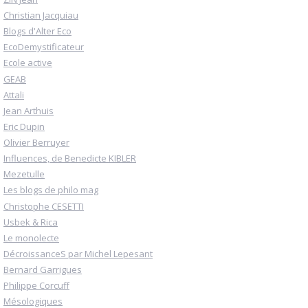
Christian Jacquiau
Blogs d'Alter Eco
EcoDemystificateur
Ecole active
GEAB
Attali
Jean Arthuis
Eric Dupin
Olivier Berruyer
Influences, de Benedicte KIBLER
Mezetulle
Les blogs de philo mag
Christophe CESETTI
Usbek & Rica
Le monolecte
DécroissanceS par Michel Lepesant
Bernard Garrigues
Philippe Corcuff
Mésologiques