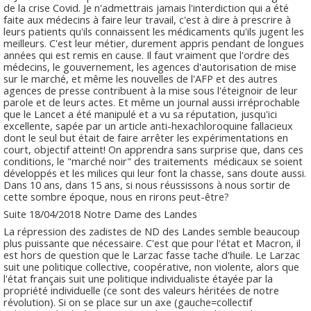
de la crise Covid. Je n'admettrais jamais l'interdiction qui a été
faite aux médecins à faire leur travail, c'est à dire à prescrire à
leurs patients qu'ils connaissent les médicaments qu'ils jugent les
meilleurs. C'est leur métier, durement appris pendant de longues
années qui est remis en cause. Il faut vraiment que l'ordre des
médecins, le gouvernement, les agences d'autorisation de mise
sur le marché, et même les nouvelles de l'AFP et des autres
agences de presse contribuent à la mise sous l'éteignoir de leur
parole et de leurs actes. Et même un journal aussi irréprochable
que le Lancet a été manipulé et a vu sa réputation, jusqu'ici
excellente, sapée par un article anti-hexachloroquine fallacieux
dont le seul but était de faire arrêter les expérimentations en
court, objectif atteint! On apprendra sans surprise que, dans ces
conditions, le "marché noir" des traitements médicaux se soient
développés et les milices qui leur font la chasse, sans doute aussi.
Dans 10 ans, dans 15 ans, si nous réussissons à nous sortir de
cette sombre époque, nous en rirons peut-être?
Suite 18/04/2018 Notre Dame des Landes
La répression des zadistes de ND des Landes semble beaucoup
plus puissante que nécessaire. C'est que pour l'état et Macron, il
est hors de question que le Larzac fasse tache d'huile. Le Larzac
suit une politique collective, coopérative, non violente, alors que
l'état français suit une politique individualiste étayée par la
propriété individuelle (ce sont des valeurs héritées de notre
révolution). Si on se place sur un axe (gauche=collectif