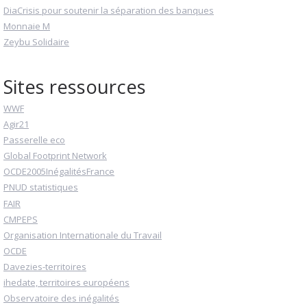
DiaCrisis pour soutenir la séparation des banques
Monnaie M
Zeybu Solidaire
Sites ressources
WWF
Agir21
Passerelle eco
Global Footprint Network
OCDE2005InégalitésFrance
PNUD statistiques
FAIR
CMPEPS
Organisation Internationale du Travail
OCDE
Davezies-territoires
ihedate, territoires européens
Observatoire des inégalités