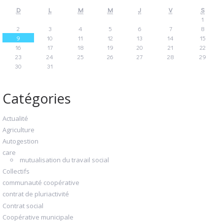
D
L
M
M
J
V
S
1
2
3
4
5
6
7
8
9
10
11
12
13
14
15
16
17
18
19
20
21
22
23
24
25
26
27
28
29
30
31
Catégories
Actualité
Agriculture
Autogestion
care
mutualisation du travail social
Collectifs
communauté coopérative
contrat de pluriactivité
Contrat social
Coopérative municipale