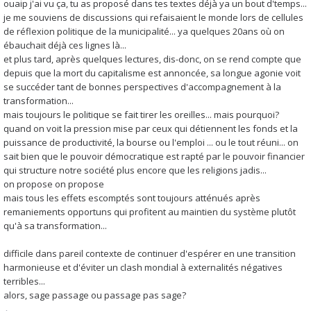
ouaip j'ai vu ça, tu as proposé dans tes textes déjà ya un bout d'temps...
je me souviens de discussions qui refaisaient le monde lors de cellules
de réflexion politique de la municipalité... ya quelques 20ans où on
ébauchait déjà ces lignes là...
et plus tard, après quelques lectures, dis-donc, on se rend compte que
depuis que la mort du capitalisme est annoncée, sa longue agonie voit
se succéder tant de bonnes perspectives d'accompagnement à la
transformation...
mais toujours le politique se fait tirer les oreilles... mais pourquoi?
quand on voit la pression mise par ceux qui détiennent les fonds et la
puissance de productivité, la bourse ou l'emploi ... ou le tout réuni... on
sait bien que le pouvoir démocratique est rapté par le pouvoir financier
qui structure notre société plus encore que les religions jadis...
on propose on propose
mais tous les effets escomptés sont toujours atténués après
remaniements opportuns qui profitent au maintien du système plutôt
qu'à sa transformation...
difficile dans pareil contexte de continuer d'espérer en une transition
harmonieuse et d'éviter un clash mondial à externalités négatives
terribles...
alors, sage passage ou passage pas sage?