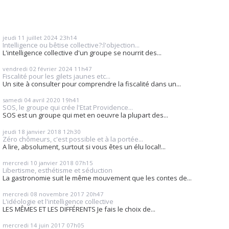
jeudi 11
juillet 2024
23h14
Intelligence ou bêtise collective?:l'objection...
L'intelligence collective d'un groupe se nourrit des...
vendredi 02
février 2024
11h47
Fiscalité pour les gilets jaunes etc...
Un site à consulter pour comprendre la fiscalité dans un...
samedi 04
avril 2020
19h41
SOS, le groupe qui crée l'Etat Providence...
SOS est un groupe qui met en oeuvre la plupart des...
jeudi 18
janvier 2018
12h30
Zéro chômeurs, c'est possible et à la portée...
A lire, absolument, surtout si vous êtes un élu local!...
mercredi 10
janvier 2018
07h15
Libertisme, esthétisme et séduction
La gastronomie suit le même mouvement que les contes de...
mercredi 08
novembre 2017
20h47
L'idéologie et l'intelligence collective
LES MÊMES ET LES DIFFÉRENTS Je fais le choix de...
mercredi 14
juin 2017
07h05