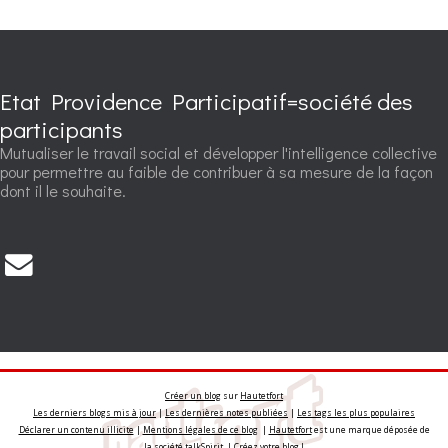
Etat Providence Participatif=société des
participants
Mutualiser le travail social et développer l'intelligence collective
pour permettre au faible de contribuer à sa mesure de la façon
dont il le souhaite.
Créer un blog
sur
Hautetfort
Les derniers blogs mis à jour
|
Les dernières notes publiées
|
Les tags les plus populaires
Déclarer un contenu illicite
|
Mentions légales de ce blog
|
Hautetfort
est une marque déposée de
la société talkSpirit | Créez votre
blog
!