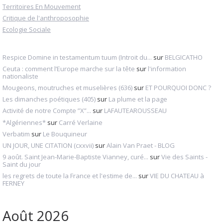
Territoires En Mouvement
Critique de l'anthroposophie
Ecologie Sociale
Respice Domine in testamentum tuum (Introit du...
sur
BELGICATHO
Ceuta : comment l’Europe marche sur la tête
sur
l'information
nationaliste
Mougeons, moutruches et muselières (636)
sur
ET POURQUOI DONC ?
Les dimanches poétiques (405)
sur
La plume et la page
Activité de notre Compte ”X”...
sur
LAFAUTEAROUSSEAU
*Algériennes*
sur
Carré Verlaine
Verbatim
sur
Le Bouquineur
UN JOUR, UNE CITATION (cxxvii)
sur
Alain Van Praet - BLOG
9 août. Saint Jean-Marie-Baptiste Vianney, curé...
sur
Vie des Saints -
Saint du jour
les regrets de toute la France et l'estime de...
sur
VIE DU CHATEAU à
FERNEY
Août 2026