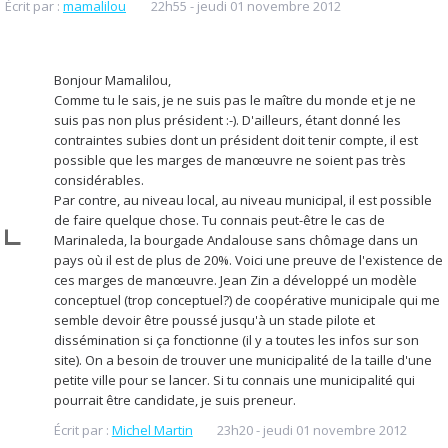
Écrit par :
mamalilou
22h55
-
jeudi 01
novembre 2012
Bonjour Mamalilou,
Comme tu le sais, je ne suis pas le maître du monde et je ne
suis pas non plus président :-). D'ailleurs, étant donné les
contraintes subies dont un président doit tenir compte, il est
possible que les marges de manœuvre ne soient pas très
considérables.
Par contre, au niveau local, au niveau municipal, il est possible
de faire quelque chose. Tu connais peut-être le cas de
Marinaleda, la bourgade Andalouse sans chômage dans un
pays où il est de plus de 20%. Voici une preuve de l'existence de
ces marges de manœuvre. Jean Zin a développé un modèle
conceptuel (trop conceptuel?) de coopérative municipale qui me
semble devoir être poussé jusqu'à un stade pilote et
dissémination si ça fonctionne (il y a toutes les infos sur son
site). On a besoin de trouver une municipalité de la taille d'une
petite ville pour se lancer. Si tu connais une municipalité qui
pourrait être candidate, je suis preneur.
Écrit par :
Michel Martin
23h20
-
jeudi 01
novembre 2012