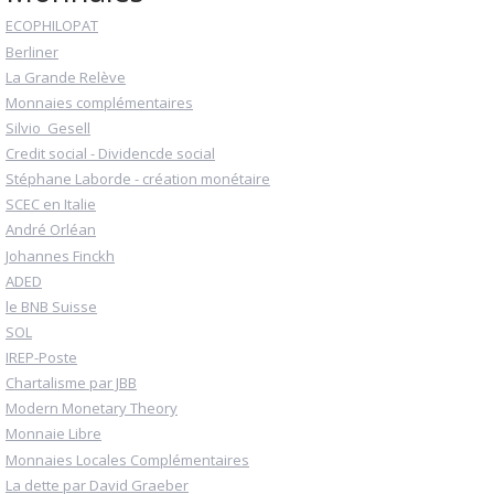
ECOPHILOPAT
Berliner
La Grande Relève
Monnaies complémentaires
Silvio_Gesell
Credit social - Dividencde social
Stéphane Laborde - création monétaire
SCEC en Italie
André Orléan
Johannes Finckh
ADED
le BNB Suisse
SOL
IREP-Poste
Chartalisme par JBB
Modern Monetary Theory
Monnaie Libre
Monnaies Locales Complémentaires
La dette par David Graeber