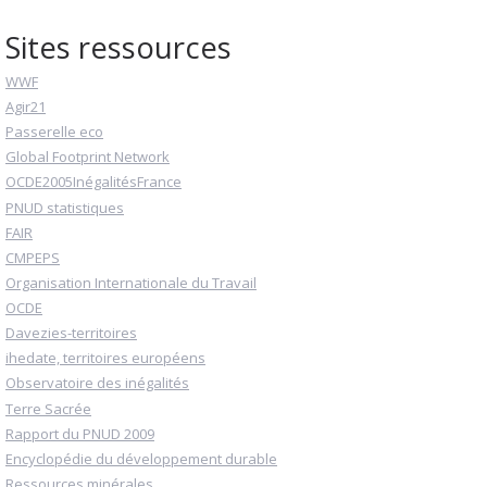
Sites ressources
WWF
Agir21
Passerelle eco
Global Footprint Network
OCDE2005InégalitésFrance
PNUD statistiques
FAIR
CMPEPS
Organisation Internationale du Travail
OCDE
Davezies-territoires
ihedate, territoires européens
Observatoire des inégalités
Terre Sacrée
Rapport du PNUD 2009
Encyclopédie du développement durable
Ressources minérales