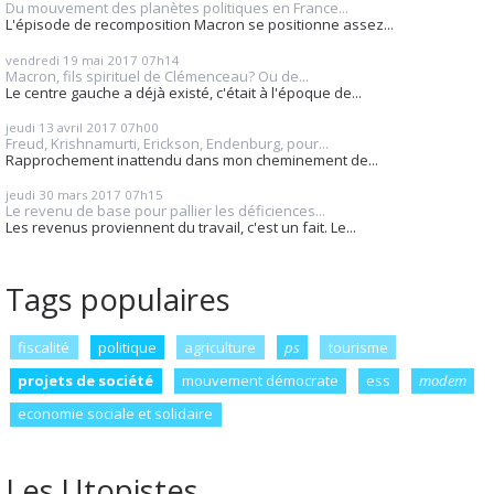
Du mouvement des planètes politiques en France...
L'épisode de recomposition Macron se positionne assez...
vendredi 19
mai 2017
07h14
Macron, fils spirituel de Clémenceau? Ou de...
Le centre gauche a déjà existé, c'était à l'époque de...
jeudi 13
avril 2017
07h00
Freud, Krishnamurti, Erickson, Endenburg, pour...
Rapprochement inattendu dans mon cheminement de...
jeudi 30
mars 2017
07h15
Le revenu de base pour pallier les déficiences...
Les revenus proviennent du travail, c'est un fait. Le...
Tags populaires
fiscalité
politique
agriculture
ps
tourisme
projets de société
mouvement démocrate
ess
modem
economie sociale et solidaire
Les Utopistes