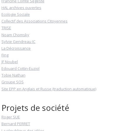
Francine Comte Ségeste
HAL archives ouvertes
Ecologie Sociale
Collectif des Associations Citoyennes
TRISE
Noam Chomsky
Sylvie Gendreau IC
La Décroissance
Fing
JF Noubel
Edouard Cottin-Euziol
Tobie Nathan
Groupe SOS
Site EPP en Anglais et Russe (traduction automatique)
Projets de société
Roger SUE
Bernard PERRET
La république des idées