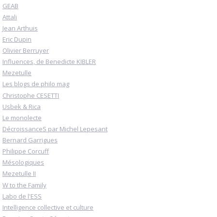
GEAB
Attali
Jean Arthuis
Eric Dupin
Olivier Berruyer
Influences, de Benedicte KIBLER
Mezetulle
Les blogs de philo mag
Christophe CESETTI
Usbek & Rica
Le monolecte
DécroissanceS par Michel Lepesant
Bernard Garrigues
Philippe Corcuff
Mésologiques
Mezetulle II
W to the Family
Labo de l'ESS
Intelligence collective et culture