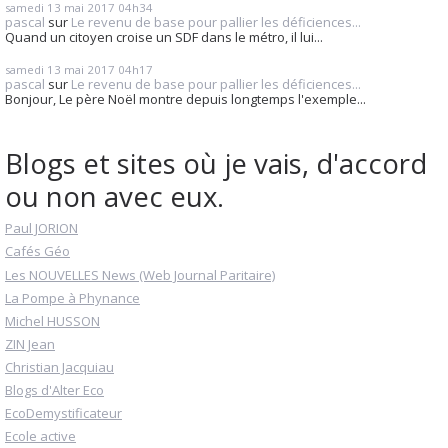
samedi 13
mai 2017
04h34
pascal
sur
Le revenu de base pour pallier les déficiences...
Quand un citoyen croise un SDF dans le métro, il lui...
samedi 13
mai 2017
04h17
pascal
sur
Le revenu de base pour pallier les déficiences...
Bonjour, Le père Noël montre depuis longtemps l'exemple...
Blogs et sites où je vais, d'accord
ou non avec eux.
Paul JORION
Cafés Géo
Les NOUVELLES News (Web Journal Paritaire)
La Pompe à Phynance
Michel HUSSON
ZIN Jean
Christian Jacquiau
Blogs d'Alter Eco
EcoDemystificateur
Ecole active