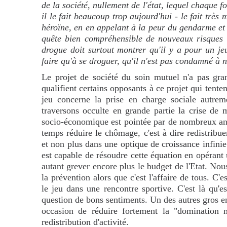
de la société, nullement de l'état, lequel chaque f
il le fait beaucoup trop aujourd'hui - le fait très 
héroïne, en en appelant à la peur du gendarme et 
quête bien compréhensible de nouveaux risques à
drogue doit surtout montrer qu'il y a pour un j
faire qu'à se droguer, qu'il n'est pas condamné à n
Le projet de société du soin mutuel n'a pas gr
qualifient certains opposants à ce projet qui tenten
jeu concerne la prise en charge sociale autrem
traversons occulte en grande partie la crise de 
socio-économique est pointée par de nombreux an
temps réduire le chômage, c'est à dire redistribu
et non plus dans une optique de croissance infinie
est capable de résoudre cette équation en opérant u
autant grever encore plus le budget de l'Etat. Nous
la prévention alors que c'est l'affaire de tous. C'
le jeu dans une rencontre sportive. C'est là qu'e
question de bons sentiments. Un des autres gros enj
occasion de réduire fortement la "domination m
redistribution d'activité.