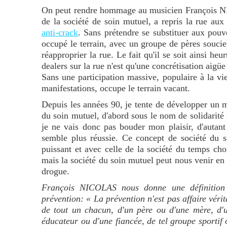
On peut rendre hommage au musicien François NI
de la société de soin mutuel, a repris la rue au
anti-crack
. Sans prétendre se substituer aux pou
occupé le terrain, avec un groupe de pères soucieu
réapproprier la rue. Le fait qu'il se soit ainsi he
dealers sur la rue n'est qu'une concrétisation aigü
Sans une participation massive, populaire à la vie
manifestations, occupe le terrain vacant.
Depuis les années 90, je tente de développer un m
du soin mutuel, d'abord sous le nom de solidarité l
je ne vais donc pas bouder mon plaisir, d'autan
semble plus réussie. Ce concept de société du so
puissant et avec celle de la société du temps choi
mais la société du soin mutuel peut nous venir e
drogue.
François NICOLAS nous donne une définition 
prévention: « La prévention n'est pas affaire véri
de tout un chacun, d'un père ou d'une mère, d'
éducateur ou d'une fiancée, de tel groupe sportif o