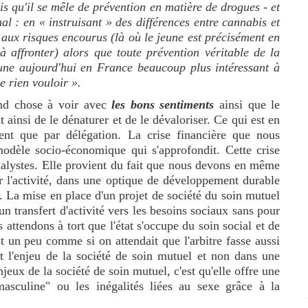
ois qu'il se mêle de prévention en matière de drogues - et
mal : en « instruisant » des différences entre cannabis et
aux risques encourus (là où le jeune est précisément en
 affronter) alors que toute prévention véritable de la
eune aujourd'hui en France beaucoup plus intéressant à
e rien vouloir ».
and chose à voir avec
les bons sentiments
ainsi que le
t ainsi de le dénaturer et de le dévaloriser. Ce qui est en
ent que par délégation. La crise financière que nous
modèle socio-économique qui s'approfondit. Cette crise
alystes. Elle provient du fait que nous devons en même
er l'activité, dans une optique de développement durable
. La mise en place d'un projet de société du soin mutuel
n transfert d'activité vers les besoins sociaux sans pour
 attendons à tort que l'état s'occupe du soin social et de
est un peu comme si on attendait que l'arbitre fasse aussi
st l'enjeu de la société de soin mutuel et non dans une
eux de la société de soin mutuel, c'est qu'elle offre une
asculine" ou les inégalités liées au sexe grâce à la