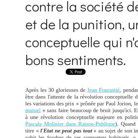
contre la société d
et de la punition, 
conceptuelle qui n'a
bons sentiments.
Après les 30 glorieuses de
Jean Fourastié
, penda
être dans l'attente de la révolution conceptuelle d
les variations des prix » prônée par Paul Jorion, l
mutuel
» sans faire beaucoup de bruit jusqu'ici. Et
à une révolution conceptuelle majeure en polit
Pascale Molinier dans Raison-Publique
). Quand L
titre «
l'Etat ne peut pas tout
» au sujet de son im
subit les foudres de ses supporters habituels. 