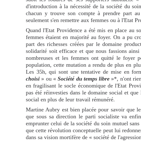
d'introduction à la nécessité de la société du soin
chacun y trouve son compte à prendre part au t
seulement s'en remettre aux femmes ou à l'Etat Pr
Quand l'Etat Providence a été mis en place au sor
femmes étaient en majorité au foyer. On a pu cro
part des richesses créées par le domaine product
solidarité soit efficace et que nous fassions ainsi
nombreuses et les femmes ont quitté le foyer po
population, cette mutation a rendu de plus en plus
Les 35h, qui sont une tentative de mise en for
choisi
» ou «
Société du temps libre
»*, n'ont rien
en fragilisant le socle économique de l'Etat Prov
pas été réinvesties dans le domaine social et que 
social en plus de leur travail rémunéré.
Martine Aubry est bien placée pour savoir que les
que sous sa direction le parti socialiste va enfi
emprunter celui de la société du soin mutuel sans r
que cette révolution conceptuelle peut lui redonne
dans sa vision mortifère de « société de l'agressio