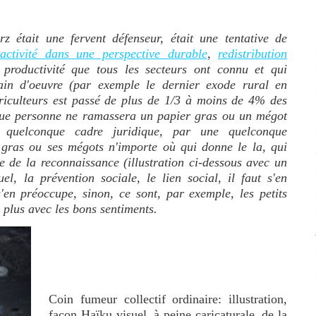
 était une fervent défenseur, était une tentative de
l'activité dans une perspective durable
,
redistribution
roductivité que tous les secteurs ont connu et qui
ain d'oeuvre (par exemple le dernier exode rural en
riculteurs est passé de plus de 1/3 à moins de 4% des
esque personne ne ramassera un papier gras ou un mégot
 quelconque cadre juridique, par une quelconque
s gras ou ses mégots n'importe où qui donne le la, qui
e de la reconnaissance (illustration ci-dessous avec un
l, la prévention sociale, le lien social, il faut s'en
'en préoccupe, sinon, ce sont, par exemple, les petits
n plus avec les bons sentiments.
Coin fumeur collectif ordinaire: illustration,
façon Haïku visuel, à peine caricaturale, de la