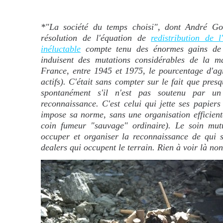
*"La société du temps choisi", dont André Gorz
résolution de l'équation de
redistribution de 
inéluctable
compte tenu des énormes gains de p
induisent des mutations considérables de la m
France, entre 1945 et 1975, le pourcentage d'ag
actifs). C'était sans compter sur le fait que pr
spontanément s'il n'est pas soutenu par un
reconnaissance. C'est celui qui jette ses papier
impose sa norme, sans une organisation efficient
coin fumeur "sauvage" ordinaire). Le soin mutue
occuper et organiser la reconnaissance de qui s
dealers qui occupent le terrain. Rien à voir là no