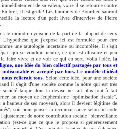
erd immédiatement de sa valeur, voire il se retourne contre
 En bref, il est grillé! Les familiers de Bourdieu sauront
seille la lecture d'un petit livre d'interview de Pierre
.
ans le moindre cynisme de la part de la plupart de ceux
? L'hypothèse que j'expose ici est formulée pour être
omme une tautologie incertaine ou incomplète, il s'agit
part qui se voudrait neutre, ce qui est illusoire et peu
la faire vivre et de voir ce qui en sort. Voilà l'idée,
la
igme, une idée du bien collectif partagée par tous et
l indiscutable et accepté par tous. Le modèle d'idéal
 nous relierait tous
. Selon cette idée, pour une société
and il s'agit d'une société comme la nôtre qui est très
 société laïque dont la devise ne fait plus tout à fait
rner, au moyen de l'euphémisme "optimisation fiscale",
r à hauteur de ses moyens), alors il devient légitime de
tuités", soit pour penser la reconnaissance selon un code
'ajustement de notre contribution sociale "bienveillante
rmation (est-ce que ce que je propose si généreusement
e très important. C'est une des facettes de nos échanges