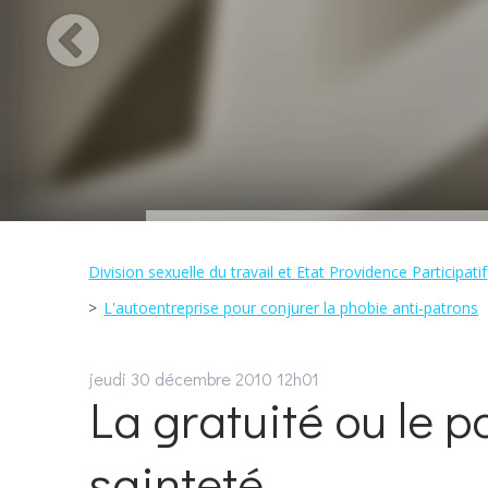
Division sexuelle du travail et Etat Providence Participatif
L'autoentreprise pour conjurer la phobie anti-patrons
jeudi 30
décembre 2010
12h01
La gratuité ou le 
sainteté.