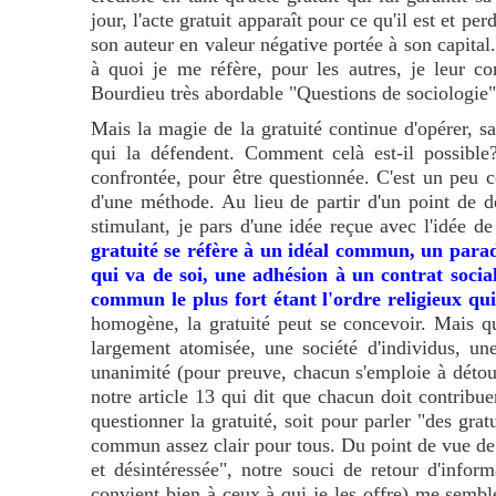
jour, l'acte gratuit apparaît pour ce qu'il est et p
son auteur en valeur négative portée à son capital.
à quoi je me réfère, pour les autres, je leur con
Bourdieu très abordable "Questions de sociologie"
Mais la magie de la gratuité continue d'opérer, s
qui la défendent. Comment celà est-il possible
confrontée, pour être questionnée. C'est un peu c
d'une méthode. Au lieu de partir d'un point de dé
stimulant, je pars d'une idée reçue avec l'idée de 
gratuité se réfère à un idéal commun, un parad
qui va de soi, une adhésion à un contrat socia
commun le plus fort étant l'ordre religieux qui
homogène, la gratuité peut se concevoir. Mais qu
largement atomisée, une société d'individus, une
unanimité (pour preuve, chacun s'emploie à détou
notre article 13 qui dit que chacun doit contribue
questionner la gratuité, soit pour parler "des gra
commun assez clair pour tous. Du point de vue de l
et désintéressée", notre souci de retour d'info
convient bien à ceux à qui je les offre) me sembl