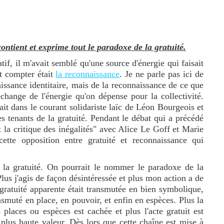
contient et exprime tout le paradoxe de la gratuité.
tif, il m'avait semblé qu'une source d'énergie qui faisait
t compter était
la reconnaissance
. Je ne parle pas ici de
aissance identitaire, mais de la reconnaissance de ce que
 échange de l'énergie qu'on dépense pour la collectivité.
vait dans le courant solidariste laïc de Léon Bourgeois et
es tenants de la gratuité. Pendant le débat qui a précédé
 et la critique des inégalités" avec Alice Le Goff et Marie
ette opposition entre gratuité et reconnaissance qui
 la gratuité. On pourrait le nommer le paradoxe de la
lus j'agis de façon désintéressée et plus mon action a de
gratuité apparente était transmutée en bien symbolique,
nsmuté en place, en pouvoir, et enfin en espèces. Plus la
s places ou espèces est cachée et plus l'acte gratuit est
a plus haute valeur. Dès lors que cette chaîne est mise à