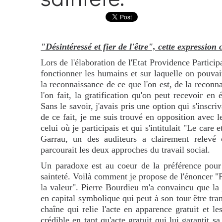
"Désintéressé et fier de l'être", cette expression 
Lors de l'élaboration de l'Etat Providence Participa
fonctionner les humains et sur laquelle on pouvai
la reconnaissance de ce que l'on est, de la reconn
l'on fait, la gratification qu'on peut recevoir en
Sans le savoir, j'avais pris une option qui s'inscri
de ce fait, je me suis trouvé en opposition avec l
celui où je participais et qui s'intitulait "Le care
Garrau, un des auditeurs a clairement relevé c
parcourait les deux approches du travail social.
Un paradoxe est au coeur de la préférence pour
sainteté. Voilà comment je propose de l'énoncer "P
la valeur". Pierre Bourdieu m'a convaincu que la 
en capital symbolique qui peut à son tour être tra
chaîne qui relie l'acte en apparence gratuit et le
crédible en tant qu'acte gratuit qui lui garantit s