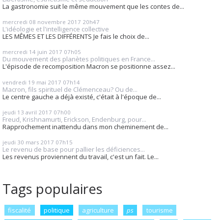
La gastronomie suit le même mouvement que les contes de...
mercredi 08
novembre 2017
20h47
L'idéologie et l'intelligence collective
LES MÊMES ET LES DIFFÉRENTS Je fais le choix de...
mercredi 14
juin 2017
07h05
Du mouvement des planètes politiques en France...
L'épisode de recomposition Macron se positionne assez...
vendredi 19
mai 2017
07h14
Macron, fils spirituel de Clémenceau? Ou de...
Le centre gauche a déjà existé, c'était à l'époque de...
jeudi 13
avril 2017
07h00
Freud, Krishnamurti, Erickson, Endenburg, pour...
Rapprochement inattendu dans mon cheminement de...
jeudi 30
mars 2017
07h15
Le revenu de base pour pallier les déficiences...
Les revenus proviennent du travail, c'est un fait. Le...
Tags populaires
fiscalité
politique
agriculture
ps
tourisme