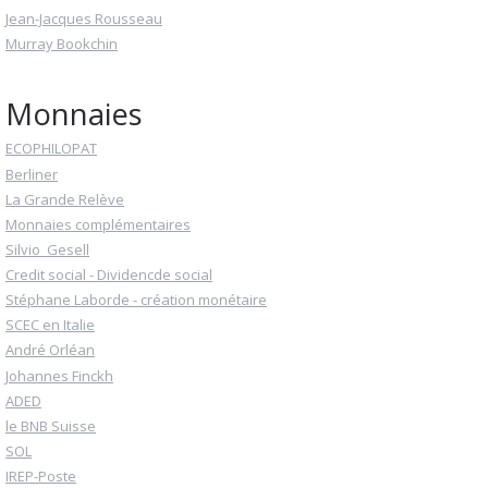
Jean-Jacques Rousseau
Murray Bookchin
Monnaies
ECOPHILOPAT
Berliner
La Grande Relève
Monnaies complémentaires
Silvio_Gesell
Credit social - Dividencde social
Stéphane Laborde - création monétaire
SCEC en Italie
André Orléan
Johannes Finckh
ADED
le BNB Suisse
SOL
IREP-Poste