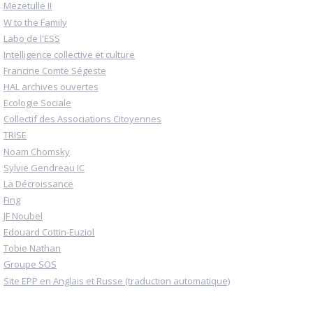
Mezetulle II
W to the Family
Labo de l'ESS
Intelligence collective et culture
Francine Comte Ségeste
HAL archives ouvertes
Ecologie Sociale
Collectif des Associations Citoyennes
TRISE
Noam Chomsky
Sylvie Gendreau IC
La Décroissance
Fing
JF Noubel
Edouard Cottin-Euziol
Tobie Nathan
Groupe SOS
Site EPP en Anglais et Russe (traduction automatique)