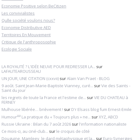
Economie Positive selon BeCitizen
Les convivialistes
Qulle société voulons nous?
Economie Distributive AED
Territoires En Mouvement
Critique de l'anthroposophie
Ecologie Sociale
LA ROYAUTÉ ? L'IDÉE NEUVE POUR REDRESSER LA...
sur
LAFAUTEAROUSSEAU
UN JOUR, UNE CITATION (cxxvii)
sur
Alain Van Praet - BLOG
9 août. Saint Jean-Marie-Baptiste Vianney, curé...
sur
Vie des Saints -
Saint du jour
les regrets de toute la France et l'estime de...
sur
VIE DU CHATEAU à
FERNEY
Mulhouse libérée… brièvement !
sur
D'r Elsass blog fum Ernest-Emile
Humour²²² La pratique du « Toujours plus » ne...
sur
XYZ, ABCD
Russie Ukraine : Bilan du 7 août 2026
sur
l'information nationaliste
Ce mois-ci, au ciné-club...
sur
le croquis de côté
Douguine, Mamleev, le dard métaphysique et la...
sur
Euro-Synergies