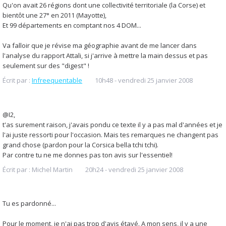
Qu'on avait 26 régions dont une collectivité territoriale (la Corse) et
bientôt une 27° en 2011 (Mayotte),
Et 99 départements en comptant nos 4 DOM...
Va falloir que je révise ma géographie avant de me lancer dans
l'analyse du rapport Attali, si j'arrive à mettre la main dessus et pas
seulement sur des "digest" !
Écrit par :
Infreequentable
10h48
-
vendredi 25
janvier 2008
@I2,
t'as surement raison, j'avais pondu ce texte il y a pas mal d'années et je
l'ai juste ressorti pour l'occasion. Mais tes remarques ne changent pas
grand chose (pardon pour la Corsica bella tchi tchi).
Par contre tu ne me donnes pas ton avis sur l'essentiel!
Écrit par :
Michel Martin
20h24
-
vendredi 25
janvier 2008
Tu es pardonné...
Pour le moment, je n'ai pas trop d'avis étayé. A mon sens, il y a une