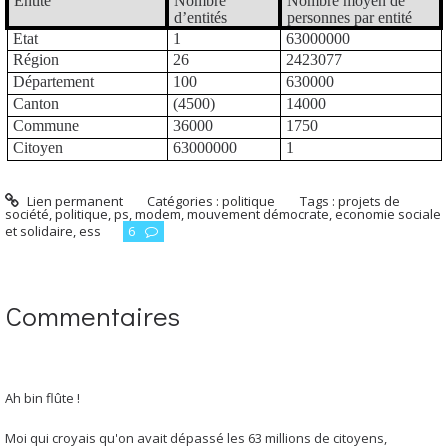
Entité
Nombre
Nombre moyen de
d’entités
personnes par entité
Etat
1
63000000
Région
26
2423077
Département
100
630000
Canton
(4500)
14000
Commune
36000
1750
Citoyen
63000000
1
Lien permanent
Catégories :
politique
Tags :
projets de
société
,
politique
,
ps
,
modem
,
mouvement démocrate
,
economie sociale
et solidaire
,
ess
6
Commentaires
Ah bin flûte !
Moi qui croyais qu'on avait dépassé les 63 millions de citoyens,