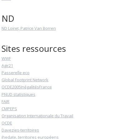
ND
ND Loiret, Patrice Van Borren
Sites ressources
WWF
Agir21
Passerelle eco
Global Footprint Network
OCDE2005InégalitésFrance
PNUD statistiques
FAIR
CMPEPS
Organisation Internationale du Travail
OCDE
Davezies-territoires
ihedate, territoires européens