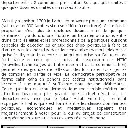
département et 8 communes par canton. Soit quelques unités à
quelques dizaines d'unités d'un niveau à l'autre.
Mais il y a environ 1700 individus en moyenne pour une commune
(soit environ 500 familles si on se réfère à ce critère). Cette fois la
proportion n'est plus de quelques dizaines mais de quelques
centaines. Il y a donc ici une rupture, un trou démocratique, entre
d'une part les élites et les professionnels de la politiques qui sont
capables de décoder les enjeux des choix politiques à faire et
d'autre part les individus dans leur ensemble manipulables parce
qu'isolés. Il y a un trou entre ceux qui ont prise sur l'actu, qui en
font partie et ceux qui la subissent. L'explosion des NTIC
(nouvelles technologies de l'information et de la communication)
permet à des groupes de réflexion, des forums en tous genres
de combler en partie ce vide. La démocratie participative se
forme cahin caha en dehors des cadres institutionnels, sans
accéder à une maturité suffisante pour devenir délibérative.
Cette question du trou démocratique me semble mériter une
attention beaucoup plus grande que l'actuel débat sur les
départements lancé par le "plan" Attali. En effet, comment
expliquer le hiatus qui s'est formé entre les classes dominantes,
politiques, économiques et médiatiques appelant très
majoritairement à voter pour le oui au projet de constitution
européenne en 2005 et le succès sans réserve du non?