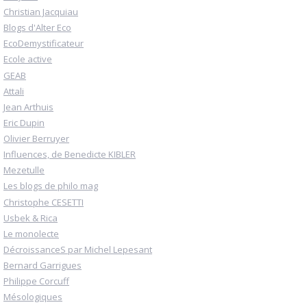
Christian Jacquiau
Blogs d'Alter Eco
EcoDemystificateur
Ecole active
GEAB
Attali
Jean Arthuis
Eric Dupin
Olivier Berruyer
Influences, de Benedicte KIBLER
Mezetulle
Les blogs de philo mag
Christophe CESETTI
Usbek & Rica
Le monolecte
DécroissanceS par Michel Lepesant
Bernard Garrigues
Philippe Corcuff
Mésologiques