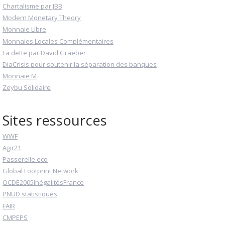
Chartalisme par JBB
Modern Monetary Theory
Monnaie Libre
Monnaies Locales Complémentaires
La dette par David Graeber
DiaCrisis pour soutenir la séparation des banques
Monnaie M
Zeybu Solidaire
Sites ressources
WWF
Agir21
Passerelle eco
Global Footprint Network
OCDE2005InégalitésFrance
PNUD statistiques
FAIR
CMPEPS