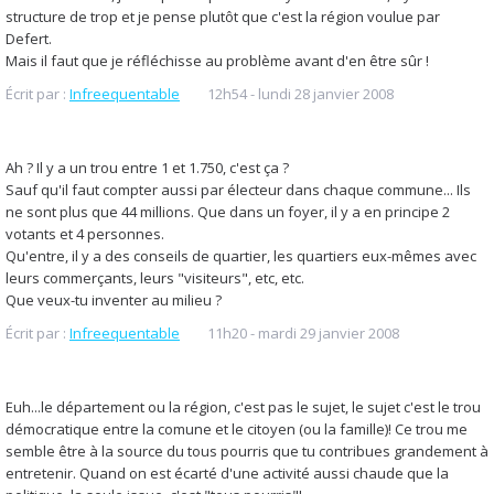
structure de trop et je pense plutôt que c'est la région voulue par
Defert.
Mais il faut que je réfléchisse au problème avant d'en être sûr !
Écrit par :
Infreequentable
12h54
-
lundi 28
janvier 2008
Ah ? Il y a un trou entre 1 et 1.750, c'est ça ?
Sauf qu'il faut compter aussi par électeur dans chaque commune... Ils
ne sont plus que 44 millions. Que dans un foyer, il y a en principe 2
votants et 4 personnes.
Qu'entre, il y a des conseils de quartier, les quartiers eux-mêmes avec
leurs commerçants, leurs "visiteurs", etc, etc.
Que veux-tu inventer au milieu ?
Écrit par :
Infreequentable
11h20
-
mardi 29
janvier 2008
Euh...le département ou la région, c'est pas le sujet, le sujet c'est le trou
démocratique entre la comune et le citoyen (ou la famille)! Ce trou me
semble être à la source du tous pourris que tu contribues grandement à
entretenir. Quand on est écarté d'une activité aussi chaude que la