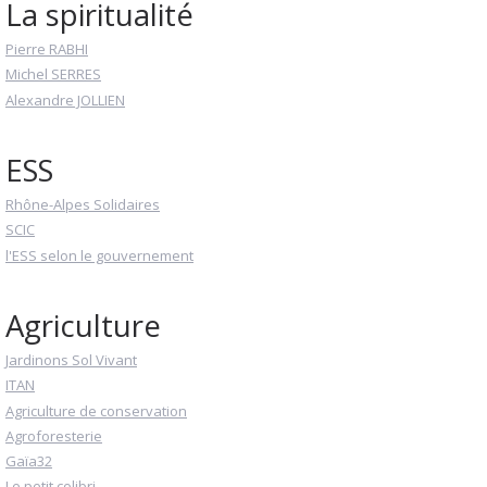
La spiritualité
Pierre RABHI
Michel SERRES
Alexandre JOLLIEN
ESS
Rhône-Alpes Solidaires
SCIC
l'ESS selon le gouvernement
Agriculture
Jardinons Sol Vivant
ITAN
Agriculture de conservation
Agroforesterie
Gaïa32
Le petit colibri