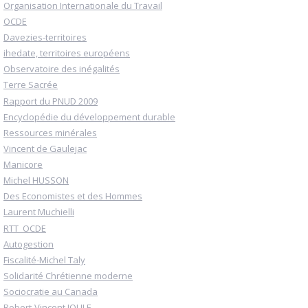
Organisation Internationale du Travail
OCDE
Davezies-territoires
ihedate, territoires européens
Observatoire des inégalités
Terre Sacrée
Rapport du PNUD 2009
Encyclopédie du développement durable
Ressources minérales
Vincent de Gaulejac
Manicore
Michel HUSSON
Des Economistes et des Hommes
Laurent Muchielli
RTT_OCDE
Autogestion
Fiscalité-Michel Taly
Solidarité Chrétienne moderne
Sociocratie au Canada
Robert-Vincent JOULE