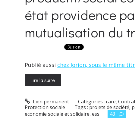
état providence par
mutualisation du tr
Publié aussi
chez Jorion, sous le même tit
Lire la suite
Lien permanent
Catégories :
care
,
Contrat
Protection sociale
Tags :
projets de société
,
p
economie sociale et solidaire
,
ess
43