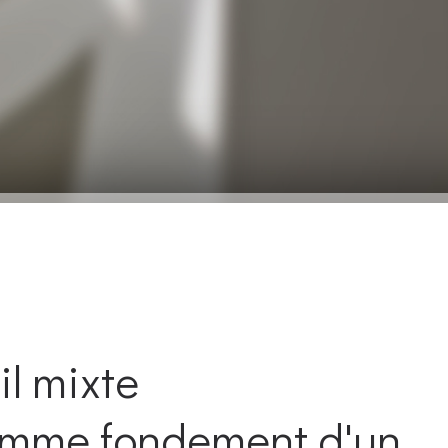
il mixte
comme fondement d'un