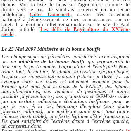
depuis. Voir la liste de liens sur l'agriculture colonne de
droite vers le bas. Je voudrais remercier ici un jeune
pédologue,
Gilles Domenech
, d'avoir très fortement
participé à l'élargissement de mes connaissances sur ce
sujet. Il a écrit un billet remarquable sur le site de Paul
Jorion, intitulé "
Les défis de l'agriculture du XXIème
siècle
".
Le 25 Mai 2007 Ministère de la bonne bouffe
Les changements de périmètres ministériels m'en inspirent
un: un
ministère de la bonne bouffe
qui regrouperait le
tourisme, la gastronomie, l'agriculture et l'écologie*. Nous
avons tout, la culture, le climat, la position géographique,
l'espace, la richesse patrimoniale (Chirac et Bové;-)... La
synergie entre ces pôles est tellement évidente pour la
France qu'il nous faut le poids de la FNSEA, des lobbies
agro-alimentaires, des vendeurs de pesticides et autres
produits phytosanitaires, des grainetiers et OGMistes aidés
par un certain radicalisme écologique inefficace pour ne
pas le voir. A la clé, beaucoup d'emplois (sans doute
plusieurs millions), une meilleure santé pour tous (autre
richesse inestimable), une fierté légitime d'être français etc.
De quoi satisfaire de l'extrême droite à l'extrême gauche,
un consensus donc.
Pour une révolution agricole réaliste, je recommande
le