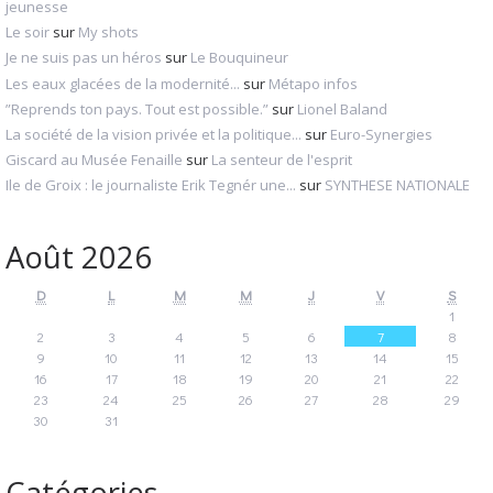
jeunesse
Le soir
sur
My shots
Je ne suis pas un héros
sur
Le Bouquineur
Les eaux glacées de la modernité...
sur
Métapo infos
”Reprends ton pays. Tout est possible.”
sur
Lionel Baland
La société de la vision privée et la politique...
sur
Euro-Synergies
Giscard au Musée Fenaille
sur
La senteur de l'esprit
Ile de Groix : le journaliste Erik Tegnér une...
sur
SYNTHESE NATIONALE
Août 2026
D
L
M
M
J
V
S
1
2
3
4
5
6
7
8
9
10
11
12
13
14
15
16
17
18
19
20
21
22
23
24
25
26
27
28
29
30
31
Catégories