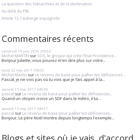
La question des hiérarchies et de la domination
Au delà du PIB
Article 13, l'auberge espagnole
Commentaires récents
vendredi 19
juin 2020
20h52
Michel MARTIN
sur
SOS, le groupe qui crée l'Etat Providence...
Bonjour Juliette, vous pouvez m'en dire plus sur votre...
lundi 22
mai 2017
10h32
Michel Martin
sur
Le revenu de base pour pallier les déficiences...
Pascal, je ne vois pas où tu vois que je fais appel à la...
samedi 13
mai 2017
04h34
pascal
sur
Le revenu de base pour pallier les déficiences...
Quand un citoyen croise un SDF dans le métro, il lui...
samedi 13
mai 2017
04h17
pascal
sur
Le revenu de base pour pallier les déficiences...
Bonjour, Le père Noël montre depuis longtemps l'exemple...
Blogs et sites où je vais, d'accord