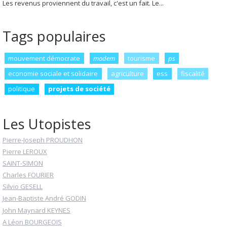
Les revenus proviennent du travail, c'est un fait. Le...
Tags populaires
mouvement démocrate
modem
tourisme
ps
economie sociale et solidaire
agriculture
ess
fiscalité
politique
projets de société
Les Utopistes
Pierre-Joseph PROUDHON
Pierre LEROUX
SAINT-SIMON
Charles FOURIER
Silvio GESELL
Jean-Baptiste André GODIN
John Maynard KEYNES
A Léon BOURGEOIS