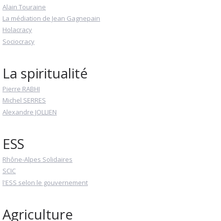
Alain Touraine
La médiation de Jean Gagnepain
Holacracy
Sociocracy
La spiritualité
Pierre RABHI
Michel SERRES
Alexandre JOLLIEN
ESS
Rhône-Alpes Solidaires
SCIC
l'ESS selon le gouvernement
Agriculture