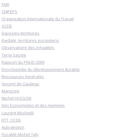
FAIR
CMPEPS
Organisation Internationale du Travail
OCDE
Davezies-territoires
ihedate, territoires européens
Observatoire des inégalités
Terre Sacrée
Rapport du PNUD 2009
Encyclopédie du développement durable
Ressources minérales
Vincent de Gaulejac
Manicore
Michel HUSSON
Des Economistes et des Hommes
Laurent Muchielli
RTT_OCDE
Autogestion
Fiscalité-Michel Taly