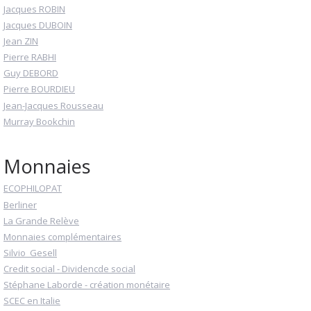
Jacques ROBIN
Jacques DUBOIN
Jean ZIN
Pierre RABHI
Guy DEBORD
Pierre BOURDIEU
Jean-Jacques Rousseau
Murray Bookchin
Monnaies
ECOPHILOPAT
Berliner
La Grande Relève
Monnaies complémentaires
Silvio_Gesell
Credit social - Dividencde social
Stéphane Laborde - création monétaire
SCEC en Italie