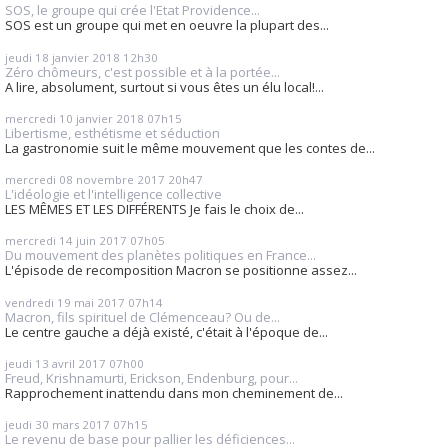
SOS, le groupe qui crée l'Etat Providence...
SOS est un groupe qui met en oeuvre la plupart des...
jeudi 18
janvier 2018
12h30
Zéro chômeurs, c'est possible et à la portée...
A lire, absolument, surtout si vous êtes un élu local!...
mercredi 10
janvier 2018
07h15
Libertisme, esthétisme et séduction
La gastronomie suit le même mouvement que les contes de...
mercredi 08
novembre 2017
20h47
L'idéologie et l'intelligence collective
LES MÊMES ET LES DIFFÉRENTS Je fais le choix de...
mercredi 14
juin 2017
07h05
Du mouvement des planètes politiques en France...
L'épisode de recomposition Macron se positionne assez...
vendredi 19
mai 2017
07h14
Macron, fils spirituel de Clémenceau? Ou de...
Le centre gauche a déjà existé, c'était à l'époque de...
jeudi 13
avril 2017
07h00
Freud, Krishnamurti, Erickson, Endenburg, pour...
Rapprochement inattendu dans mon cheminement de...
jeudi 30
mars 2017
07h15
Le revenu de base pour pallier les déficiences...