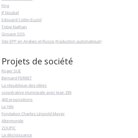
Fing
JF Noubel
Edouard Cottin-Euziol
Tobie Nathan
Groupe SOS
Site EPP en Anglais et Russe (traduction automatique)
Projets de société
Roger SUE
Bernard PERRET
La république des idées
coopérative municipale avec Jean ZIN
400 propositions
Le Yéti
Fondation Charles Léopold Mayer
Altermonde
ZOUPIC
La décroissance