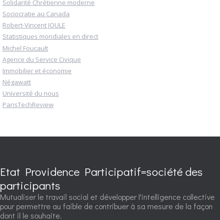
Solidarité Chrétienne moderne
Sociocratie au Canada
Robert-Vincent JOULE
Statistiques mondiales en direct
Michel Foucault
Agence du Service Civique
Immobilier et économie
Négawatt
Université du nous
ParisTechReview
Etat Providence Participatif=société des
participants
Mutualiser le travail social et développer l'intelligence collective
pour permettre au faible de contribuer à sa mesure de la façon
dont il le souhaite.