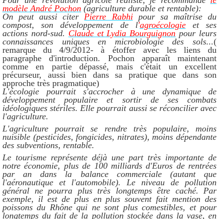
modèle André Pochon
(agriculture durable et rentable):
On peut aussi citer
Pierre Rabhi
pour sa maîtrise du
compost, son développement de l
'
agroécologie
et ses
actions nord-sud.
Claude et Lydia Bourguignon
pour leurs
connaissances uniques en microbiologie des sols...
(
remarque du 4/9/2012- à étoffer avec les liens du
paragraphe d'introduction. Pochon apparaît maintenant
comme en partie dépassé, mais c'était un excellent
précurseur, aussi bien dans sa pratique que dans son
approche très pragmatique)
L'écologie pourrait s'accrocher à une dynamique de
développement populaire et sortir de ses combats
idéologiques stériles. Elle pourrait aussi se réconcilier avec
l'agriculture.
L'agriculture pourrait se rendre très populaire, moins
nuisible (pesticides, fongicides, nitrates), moins dépendante
des subventions, rentable.
Le tourisme représente déjà une part très importante de
notre économie, plus de 100 milliards d'Euros de rentrées
par an dans la balance commerciale (autant que
l'aéronautique et l'automobile). Le niveau de pollution
général ne pourra plus très longtemps être caché. Par
exemple, il est de plus en plus souvent fait mention des
poissons du Rhône qui ne sont plus comestibles, et pour
longtemps du fait de la pollution stockée dans la vase, en