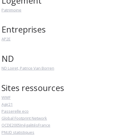
Logement
Patrimoine
Entreprises
AP2E
ND
ND Loiret, Patrice Van Borren
Sites ressources
WWF
Agir21
Passerelle eco
Global Footprint Network
OCDE2005InégalitésFrance
PNUD statistiques