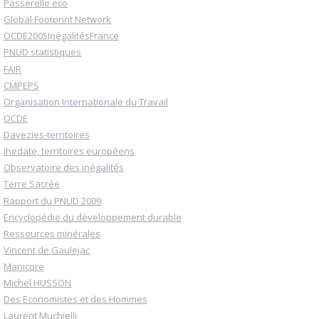
Passerelle eco
Global Footprint Network
OCDE2005InégalitésFrance
PNUD statistiques
FAIR
CMPEPS
Organisation Internationale du Travail
OCDE
Davezies-territoires
ihedate, territoires européens
Observatoire des inégalités
Terre Sacrée
Rapport du PNUD 2009
Encyclopédie du développement durable
Ressources minérales
Vincent de Gaulejac
Manicore
Michel HUSSON
Des Economistes et des Hommes
Laurent Muchielli