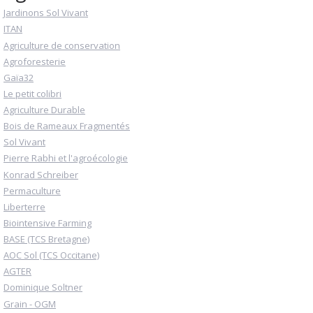
Jardinons Sol Vivant
ITAN
Agriculture de conservation
Agroforesterie
Gaïa32
Le petit colibri
Agriculture Durable
Bois de Rameaux Fragmentés
Sol Vivant
Pierre Rabhi et l'agroécologie
Konrad Schreiber
Permaculture
Liberterre
Biointensive Farming
BASE (TCS Bretagne)
AOC Sol (TCS Occitane)
AGTER
Dominique Soltner
Grain - OGM