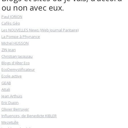
ou non avec eux.
Paul JORION
Cafés Géo
Les NOUVELLES News (Web Journal Paritaire)
La Pompe à Phynance
Michel HUSSON
ZIN Jean
Christian Jacquiau
Blogs d'Alter Eco
EcoDemystificateur
Ecole active
GEAB
Attali
Jean Arthuis
Eric Dupin
Olivier Berruyer
Influences, de Benedicte KIBLER
Mezetulle