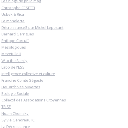
Les blogs de philo mag
Christophe CESETTI
Usbek & Rica
Le monolecte
DécroissanceS par Michel Lepesant
Bernard Garrigues
Philippe Corcuff
Mésologiques
Mezetulle II
W to the Family
Labo de l'ESS
Intelligence collective et culture
Francine Comte Ségeste
HAL archives ouvertes
Ecologie Sociale
Collectif des Associations Citoyennes
TRISE
Noam Chomsky
Sylvie Gendreau IC
La Décroissance