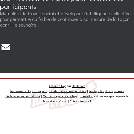
participants
Mutualiser le travail social et développer l'intelligence collective
pour permettre au faible de contribuer à sa mesure de la façon
dont il le souhaite.
Créer un blog
sur
Hautetfort
Les derniers blogs mis à jour
|
Les dernières notes publiées
|
Les tags les plus populaires
Déclarer un contenu illicite
|
Mentions légales de ce blog
|
Hautetfort
est une marque déposée de
la société talkSpirit | Créez votre
blog
!