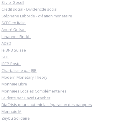
Silvio_Gesell
Credit social - Dividencde social
Stéphane Laborde - création monétaire
SCEC en Italie
André Orléan
Johannes Finckh
ADED
le BNB Suisse
SOL
IREP-Poste
Chartalisme par JBB
Modern Monetary Theory
Monnaie Libre
Monnaies Locales Complémentaires
La dette par David Graeber
DiaCrisis pour soutenir la séparation des banques
Monnaie M
Zeybu Solidaire