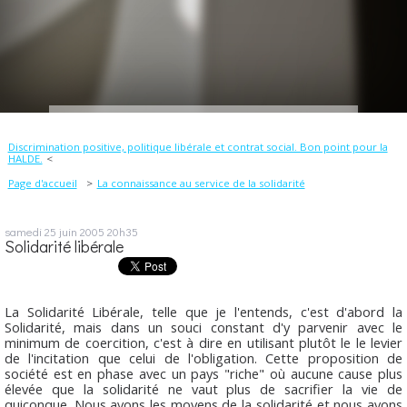
Discrimination positive, politique libérale et contrat social. Bon point pour la
HALDE.
Page d'accueil
La connaissance au service de la solidarité
samedi 25
juin 2005
20h35
Solidarité libérale
La Solidarité Libérale, telle que je l'entends, c'est d'abord la
Solidarité, mais dans un souci constant d'y parvenir avec le
minimum de coercition, c'est à dire en utilisant plutôt le le levier
de l'incitation que celui de l'obligation. Cette proposition de
société est en phase avec un pays "riche" où aucune cause plus
élevée que la solidarité ne vaut plus de sacrifier la vie de
quiconque. Nous avons les moyens de la solidarité et nous avons