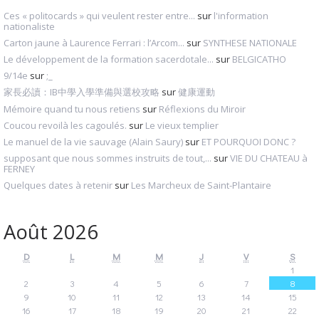
Ces « politocards » qui veulent rester entre...
sur
l'information
nationaliste
Carton jaune à Laurence Ferrari : l’Arcom...
sur
SYNTHESE NATIONALE
Le développement de la formation sacerdotale...
sur
BELGICATHO
9/14e
sur
;_
家長必讀：IB中學入學準備與選校攻略
sur
健康運動
Mémoire quand tu nous retiens
sur
Réflexions du Miroir
Coucou revoilà les cagoulés.
sur
Le vieux templier
Le manuel de la vie sauvage (Alain Saury)
sur
ET POURQUOI DONC ?
supposant que nous sommes instruits de tout,...
sur
VIE DU CHATEAU à
FERNEY
Quelques dates à retenir
sur
Les Marcheux de Saint-Plantaire
Août 2026
D
L
M
M
J
V
S
1
2
3
4
5
6
7
8
9
10
11
12
13
14
15
16
17
18
19
20
21
22