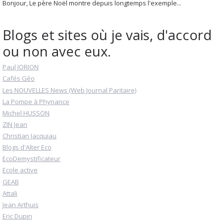
Bonjour, Le père Noël montre depuis longtemps l'exemple...
Blogs et sites où je vais, d'accord
ou non avec eux.
Paul JORION
Cafés Géo
Les NOUVELLES News (Web Journal Paritaire)
La Pompe à Phynance
Michel HUSSON
ZIN Jean
Christian Jacquiau
Blogs d'Alter Eco
EcoDemystificateur
Ecole active
GEAB
Attali
Jean Arthuis
Eric Dupin