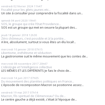
vendredi 02
février 2024
11h47
Fiscalité pour les gilets jaunes etc...
Un site à consulter pour comprendre la fiscalité dans un...
samedi 04
avril 2020
19h41
SOS, le groupe qui crée l'Etat Providence...
SOS est un groupe qui met en oeuvre la plupart des...
jeudi 18
janvier 2018
12h30
Zéro chômeurs, c'est possible et à la portée...
A lire, absolument, surtout si vous êtes un élu local!...
mercredi 10
janvier 2018
07h15
Libertisme, esthétisme et séduction
La gastronomie suit le même mouvement que les contes de...
mercredi 08
novembre 2017
20h47
L'idéologie et l'intelligence collective
LES MÊMES ET LES DIFFÉRENTS Je fais le choix de...
mercredi 14
juin 2017
07h05
Du mouvement des planètes politiques en France...
L'épisode de recomposition Macron se positionne assez...
vendredi 19
mai 2017
07h14
Macron, fils spirituel de Clémenceau? Ou de...
Le centre gauche a déjà existé, c'était à l'époque de...