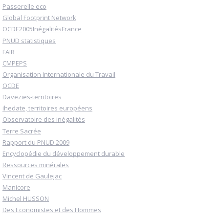
Passerelle eco
Global Footprint Network
OCDE2005InégalitésFrance
PNUD statistiques
FAIR
CMPEPS
Organisation Internationale du Travail
OCDE
Davezies-territoires
ihedate, territoires européens
Observatoire des inégalités
Terre Sacrée
Rapport du PNUD 2009
Encyclopédie du développement durable
Ressources minérales
Vincent de Gaulejac
Manicore
Michel HUSSON
Des Economistes et des Hommes