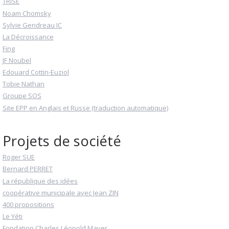
TRISE
Noam Chomsky
Sylvie Gendreau IC
La Décroissance
Fing
JF Noubel
Edouard Cottin-Euziol
Tobie Nathan
Groupe SOS
Site EPP en Anglais et Russe (traduction automatique)
Projets de société
Roger SUE
Bernard PERRET
La république des idées
coopérative municipale avec Jean ZIN
400 propositions
Le Yéti
Fondation Charles Léopold Mayer