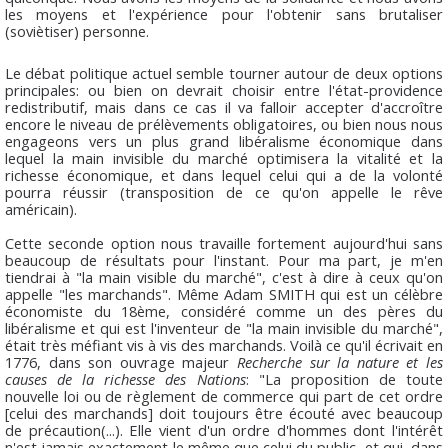
les moyens et l'expérience pour l'obtenir sans brutaliser
(soviètiser) personne.
Le débat politique actuel semble tourner autour de deux options
principales: ou bien on devrait choisir entre l'état-providence
redistributif, mais dans ce cas il va falloir accepter d'accroître
encore le niveau de prélèvements obligatoires, ou bien nous nous
engageons vers un plus grand libéralisme économique dans
lequel la main invisible du marché optimisera la vitalité et la
richesse économique, et dans lequel celui qui a de la volonté
pourra réussir (transposition de ce qu'on appelle le rêve
américain).
Cette seconde option nous travaille fortement aujourd'hui sans
beaucoup de résultats pour l'instant. Pour ma part, je m'en
tiendrai à "la main visible du marché", c'est à dire à ceux qu'on
appelle "les marchands". Même Adam SMITH qui est un célèbre
économiste du 18ème, considéré comme un des pères du
libéralisme et qui est l'inventeur de "la main invisible du marché",
était très méfiant vis à vis des marchands. Voilà ce qu'il écrivait en
1776, dans son ouvrage majeur
Recherche sur la nature et les
causes de la richesse des Nations
: "La proposition de toute
nouvelle loi ou de règlement de commerce qui part de cet ordre
[celui des marchands] doit toujours être écouté avec beaucoup
de précaution(...). Elle vient d'un ordre d'hommes dont l'intérêt
n'est jamais exactement le même que celui du public, et qui, dans