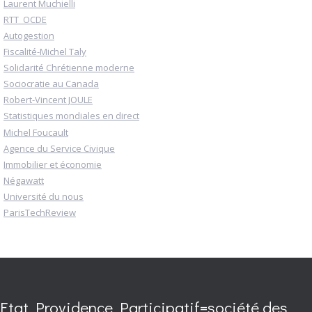
Laurent Muchielli
RTT_OCDE
Autogestion
Fiscalité-Michel Taly
Solidarité Chrétienne moderne
Sociocratie au Canada
Robert-Vincent JOULE
Statistiques mondiales en direct
Michel Foucault
Agence du Service Civique
Immobilier et économie
Négawatt
Université du nous
ParisTechReview
Etat Providence Participatif=société des