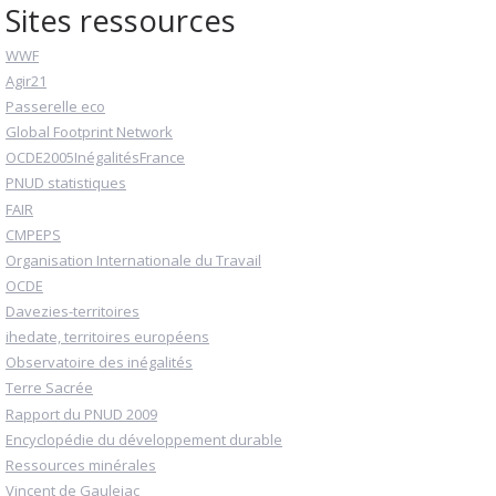
Sites ressources
WWF
Agir21
Passerelle eco
Global Footprint Network
OCDE2005InégalitésFrance
PNUD statistiques
FAIR
CMPEPS
Organisation Internationale du Travail
OCDE
Davezies-territoires
ihedate, territoires européens
Observatoire des inégalités
Terre Sacrée
Rapport du PNUD 2009
Encyclopédie du développement durable
Ressources minérales
Vincent de Gaulejac