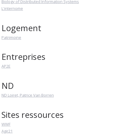
Biology of Distributed Information Systems
L'internome
Logement
Patrimoine
Entreprises
AP2E
ND
ND Loiret, Patrice Van Borren
Sites ressources
WWF
Agir21