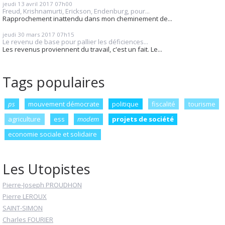
jeudi 13
avril 2017
07h00
Freud, Krishnamurti, Erickson, Endenburg, pour...
Rapprochement inattendu dans mon cheminement de...
jeudi 30
mars 2017
07h15
Le revenu de base pour pallier les déficiences...
Les revenus proviennent du travail, c'est un fait. Le...
Tags populaires
ps
mouvement démocrate
politique
fiscalité
tourisme
agriculture
ess
modem
projets de société
economie sociale et solidaire
Les Utopistes
Pierre-Joseph PROUDHON
Pierre LEROUX
SAINT-SIMON
Charles FOURIER