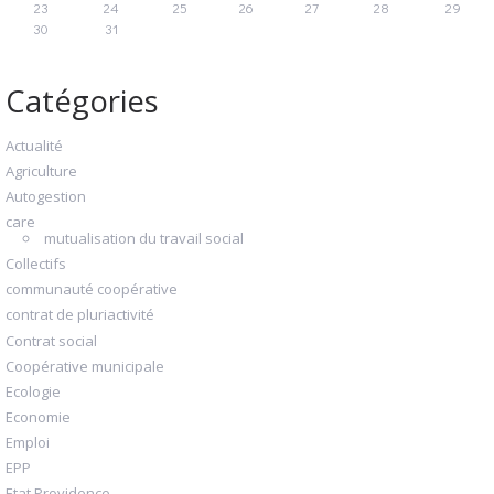
23
24
25
26
27
28
29
30
31
Catégories
Actualité
Agriculture
Autogestion
care
mutualisation du travail social
Collectifs
communauté coopérative
contrat de pluriactivité
Contrat social
Coopérative municipale
Ecologie
Economie
Emploi
EPP
Etat Providence