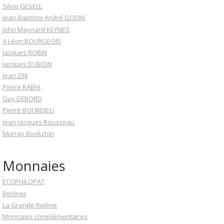
Silvio GESELL
Jean-Baptiste André GODIN
John Maynard KEYNES
A Léon BOURGEOIS
Jacques ROBIN
Jacques DUBOIN
Jean ZIN
Pierre RABHI
Guy DEBORD
Pierre BOURDIEU
Jean-Jacques Rousseau
Murray Bookchin
Monnaies
ECOPHILOPAT
Berliner
La Grande Relève
Monnaies complémentaires