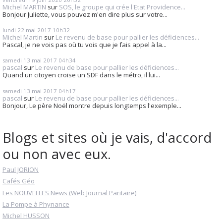
Michel MARTIN
sur
SOS, le groupe qui crée l'Etat Providence...
Bonjour Juliette, vous pouvez m'en dire plus sur votre...
lundi 22
mai 2017
10h32
Michel Martin
sur
Le revenu de base pour pallier les déficiences...
Pascal, je ne vois pas où tu vois que je fais appel à la...
samedi 13
mai 2017
04h34
pascal
sur
Le revenu de base pour pallier les déficiences...
Quand un citoyen croise un SDF dans le métro, il lui...
samedi 13
mai 2017
04h17
pascal
sur
Le revenu de base pour pallier les déficiences...
Bonjour, Le père Noël montre depuis longtemps l'exemple...
Blogs et sites où je vais, d'accord
ou non avec eux.
Paul JORION
Cafés Géo
Les NOUVELLES News (Web Journal Paritaire)
La Pompe à Phynance
Michel HUSSON