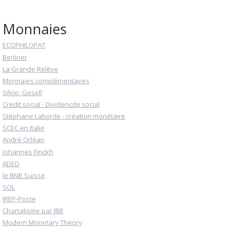
Monnaies
ECOPHILOPAT
Berliner
La Grande Relève
Monnaies complémentaires
Silvio_Gesell
Credit social - Dividencde social
Stéphane Laborde - création monétaire
SCEC en Italie
André Orléan
Johannes Finckh
ADED
le BNB Suisse
SOL
IREP-Poste
Chartalisme par JBB
Modern Monetary Theory