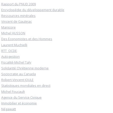
Rapport du PNUD 2009
Encyclopédie du développement durable
Ressources minérales
Vincent de Gaulejac
Manicore
Michel HUSSON
Des Economistes et des Hommes
Laurent Muchielli
RTT_OCDE
Autogestion
Fiscalité-Michel Taly
Solidarité Chrétienne moderne
Sociocratie au Canada
Robert-Vincent JOULE
Statistiques mondiales en direct
Michel Foucault
Agence du Service Civique
Immobilier et économie
Négawatt