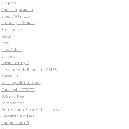
ZIN Jean
Christian Jacquiau
Blogs d'Alter Eco
EcoDemystificateur
Ecole active
GEAB
Attali
Jean Arthuis
Eric Dupin
Olivier Berruyer
Influences, de Benedicte KIBLER
Mezetulle
Les blogs de philo mag
Christophe CESETTI
Usbek & Rica
Le monolecte
DécroissanceS par Michel Lepesant
Bernard Garrigues
Philippe Corcuff