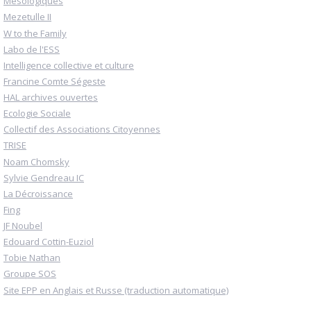
Mésologiques
Mezetulle II
W to the Family
Labo de l'ESS
Intelligence collective et culture
Francine Comte Ségeste
HAL archives ouvertes
Ecologie Sociale
Collectif des Associations Citoyennes
TRISE
Noam Chomsky
Sylvie Gendreau IC
La Décroissance
Fing
JF Noubel
Edouard Cottin-Euziol
Tobie Nathan
Groupe SOS
Site EPP en Anglais et Russe (traduction automatique)