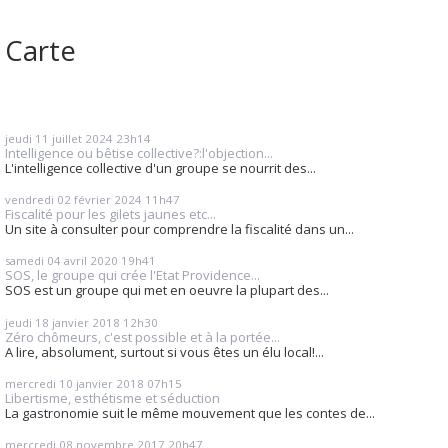
Carte
jeudi 11
juillet 2024
23h14
Intelligence ou bêtise collective?:l'objection...
L'intelligence collective d'un groupe se nourrit des...
vendredi 02
février 2024
11h47
Fiscalité pour les gilets jaunes etc...
Un site à consulter pour comprendre la fiscalité dans un...
samedi 04
avril 2020
19h41
SOS, le groupe qui crée l'Etat Providence...
SOS est un groupe qui met en oeuvre la plupart des...
jeudi 18
janvier 2018
12h30
Zéro chômeurs, c'est possible et à la portée...
A lire, absolument, surtout si vous êtes un élu local!...
mercredi 10
janvier 2018
07h15
Libertisme, esthétisme et séduction
La gastronomie suit le même mouvement que les contes de...
mercredi 08
novembre 2017
20h47