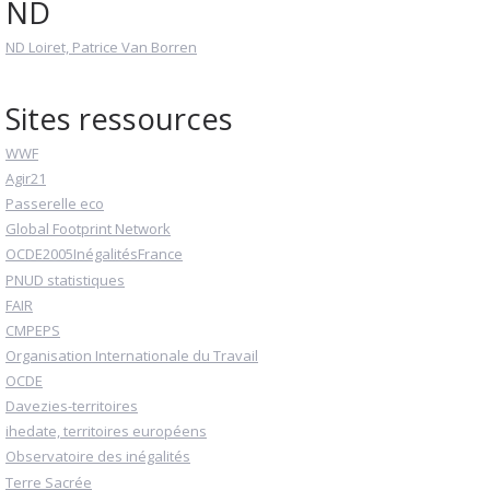
ND
ND Loiret, Patrice Van Borren
Sites ressources
WWF
Agir21
Passerelle eco
Global Footprint Network
OCDE2005InégalitésFrance
PNUD statistiques
FAIR
CMPEPS
Organisation Internationale du Travail
OCDE
Davezies-territoires
ihedate, territoires européens
Observatoire des inégalités
Terre Sacrée