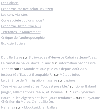
Les Colibris
Economie Positive selon BeCitizen
Les convivialistes
Qulle société voulons nous?
Economie Distributive AED
Territoires En Mouvement
Critique de l'anthroposophie
Ecologie Sociale
Durville Steve
sur
Biblio-cycles d'Hervé Le Cahain et Jean-Yves...
Le carnet de bal du docteur Fauci
sur
l'information nationaliste
17 ans!!!
sur
Le Monde tel que je le vois depuis août 2009
Insécurité : l'Etat est-il coupable ?...
sur
Métapo infos
Le bénéfice de l'immigration massive
sur
Lapinos
”Des villes qui sont sûres. Tout est possible.”
sur
Lionel Baland
Jünger, Tallement des Réaux, et l'homme...
sur
Euro-Synergies
Pourquoi les Algérien ont-ils toujours tendance...
sur
Le Royaume
Chérifien du Maroc, Chihab25.«On...
Nahariya
sur
kibboutznick lamballais