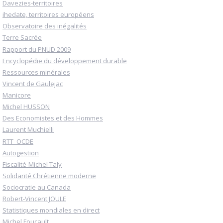
Davezies-territoires
ihedate, territoires européens
Observatoire des inégalités
Terre Sacrée
Rapport du PNUD 2009
Encyclopédie du développement durable
Ressources minérales
Vincent de Gaulejac
Manicore
Michel HUSSON
Des Economistes et des Hommes
Laurent Muchielli
RTT_OCDE
Autogestion
Fiscalité-Michel Taly
Solidarité Chrétienne moderne
Sociocratie au Canada
Robert-Vincent JOULE
Statistiques mondiales en direct
Michel Foucault