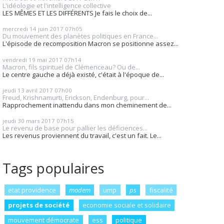
L'idéologie et l'intelligence collective
LES MÊMES ET LES DIFFÉRENTS Je fais le choix de...
mercredi 14
juin 2017
07h05
Du mouvement des planètes politiques en France...
L'épisode de recomposition Macron se positionne assez...
vendredi 19
mai 2017
07h14
Macron, fils spirituel de Clémenceau? Ou de...
Le centre gauche a déjà existé, c'était à l'époque de...
jeudi 13
avril 2017
07h00
Freud, Krishnamurti, Erickson, Endenburg, pour...
Rapprochement inattendu dans mon cheminement de...
jeudi 30
mars 2017
07h15
Le revenu de base pour pallier les déficiences...
Les revenus proviennent du travail, c'est un fait. Le...
Tags populaires
etat providence
modem
ump
ps
fiscalité
projets de société
economie sociale et solidaire
mouvement démocrate
ess
politique