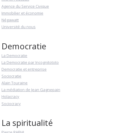
Agence du Service Civique
Immobilier et économie
Négawatt
Université du nous
Democratie
La Democratie
La Democratie par Incognitototo
Democratie et entreprise
Sociocratie
Alain Touraine
La médiation de Jean Gagnepain
Holacracy
Sociocracy
La spiritualité
Pierre RABHI