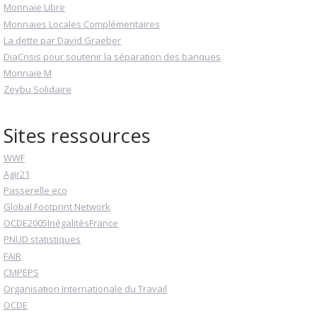
Monnaie Libre
Monnaies Locales Complémentaires
La dette par David Graeber
DiaCrisis pour soutenir la séparation des banques
Monnaie M
Zeybu Solidaire
Sites ressources
WWF
Agir21
Passerelle eco
Global Footprint Network
OCDE2005InégalitésFrance
PNUD statistiques
FAIR
CMPEPS
Organisation Internationale du Travail
OCDE