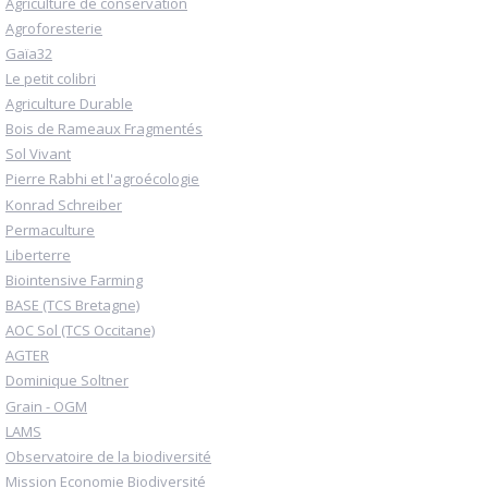
Agriculture de conservation
Agroforesterie
Gaïa32
Le petit colibri
Agriculture Durable
Bois de Rameaux Fragmentés
Sol Vivant
Pierre Rabhi et l'agroécologie
Konrad Schreiber
Permaculture
Liberterre
Biointensive Farming
BASE (TCS Bretagne)
AOC Sol (TCS Occitane)
AGTER
Dominique Soltner
Grain - OGM
LAMS
Observatoire de la biodiversité
Mission Economie Biodiversité