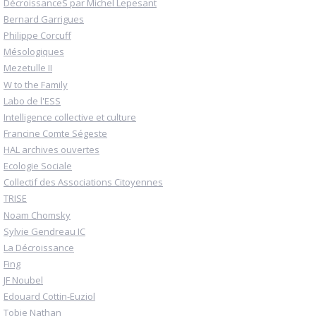
DécroissanceS par Michel Lepesant
Bernard Garrigues
Philippe Corcuff
Mésologiques
Mezetulle II
W to the Family
Labo de l'ESS
Intelligence collective et culture
Francine Comte Ségeste
HAL archives ouvertes
Ecologie Sociale
Collectif des Associations Citoyennes
TRISE
Noam Chomsky
Sylvie Gendreau IC
La Décroissance
Fing
JF Noubel
Edouard Cottin-Euziol
Tobie Nathan