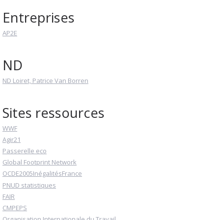
Entreprises
AP2E
ND
ND Loiret, Patrice Van Borren
Sites ressources
WWF
Agir21
Passerelle eco
Global Footprint Network
OCDE2005InégalitésFrance
PNUD statistiques
FAIR
CMPEPS
Organisation Internationale du Travail