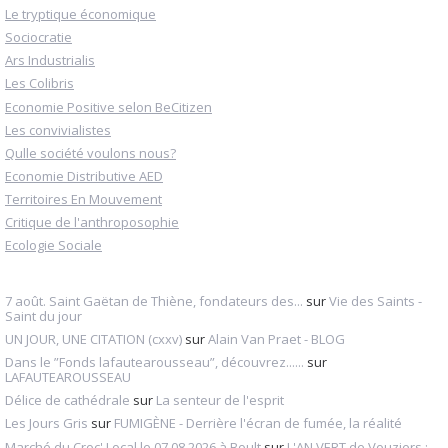
Le tryptique économique
Sociocratie
Ars Industrialis
Les Colibris
Economie Positive selon BeCitizen
Les convivialistes
Qulle société voulons nous?
Economie Distributive AED
Territoires En Mouvement
Critique de l'anthroposophie
Ecologie Sociale
7 août. Saint Gaëtan de Thiène, fondateurs des...
sur
Vie des Saints -
Saint du jour
UN JOUR, UNE CITATION (cxxv)
sur
Alain Van Praet - BLOG
Dans le ”Fonds lafautearousseau”, découvrez......
sur
LAFAUTEAROUSSEAU
Délice de cathédrale
sur
La senteur de l'esprit
Les Jours Gris
sur
FUMIGÈNE - Derrière l'écran de fumée, la réalité
Marché du Croc' Local le 07.08.2026 à Boult
sur
L'AN VERT de Vouziers :