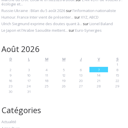
écologie et...
Russie-Ukraine : Bilan du 5 août 2026
sur
l'information nationaliste
Humour. France Inter vient de présenter...
sur
XYZ, ABCD
Ulrich Siegmund exprime des doutes quant à...
sur
Lionel Baland
Le Japon et l’Arabie Saoudite mettent...
sur
Euro-Synergies
Août 2026
D
L
M
M
J
V
S
1
2
3
4
5
6
7
8
9
10
11
12
13
14
15
16
17
18
19
20
21
22
23
24
25
26
27
28
29
30
31
Catégories
Actualité