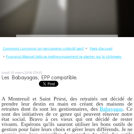
Comment concevoir un narcissisme collectif sain?
Page d'accueil
Pourquoi Manuel Valls va malheureusement se planter sur le chômage.
lundi 31
mars 2014
07h15
Les Babayagas, EPP compatible.
A Montreuil et Saint Priest, des retraités ont décidé de
prendre leur destin en main en créant des maisons de
retraites dont ils sont les gestionnaires, des
Babayagas
. Ce
sont des initiatives de ce genre qui peuvent rénover notre
état social. Bravo à ces vieux qui ont décidé de rester
vivants. Espérons qu'ils sauront utiliser les bons outils de
gestion pour faire leurs choix et gérer leurs différends. Je ne