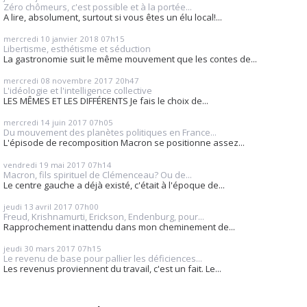
Zéro chômeurs, c'est possible et à la portée...
A lire, absolument, surtout si vous êtes un élu local!...
mercredi 10
janvier 2018
07h15
Libertisme, esthétisme et séduction
La gastronomie suit le même mouvement que les contes de...
mercredi 08
novembre 2017
20h47
L'idéologie et l'intelligence collective
LES MÊMES ET LES DIFFÉRENTS Je fais le choix de...
mercredi 14
juin 2017
07h05
Du mouvement des planètes politiques en France...
L'épisode de recomposition Macron se positionne assez...
vendredi 19
mai 2017
07h14
Macron, fils spirituel de Clémenceau? Ou de...
Le centre gauche a déjà existé, c'était à l'époque de...
jeudi 13
avril 2017
07h00
Freud, Krishnamurti, Erickson, Endenburg, pour...
Rapprochement inattendu dans mon cheminement de...
jeudi 30
mars 2017
07h15
Le revenu de base pour pallier les déficiences...
Les revenus proviennent du travail, c'est un fait. Le...