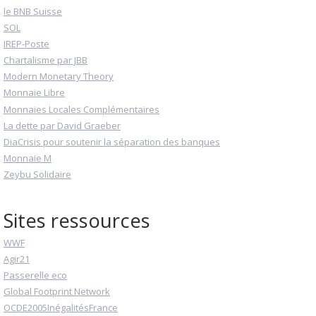
le BNB Suisse
SOL
IREP-Poste
Chartalisme par JBB
Modern Monetary Theory
Monnaie Libre
Monnaies Locales Complémentaires
La dette par David Graeber
DiaCrisis pour soutenir la séparation des banques
Monnaie M
Zeybu Solidaire
Sites ressources
WWF
Agir21
Passerelle eco
Global Footprint Network
OCDE2005InégalitésFrance