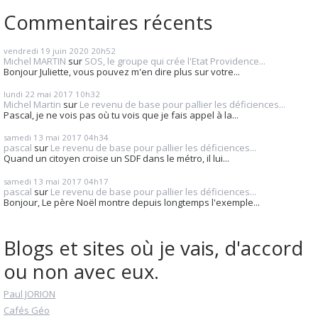
Commentaires récents
vendredi 19
juin 2020
20h52
Michel MARTIN
sur
SOS, le groupe qui crée l'Etat Providence...
Bonjour Juliette, vous pouvez m'en dire plus sur votre...
lundi 22
mai 2017
10h32
Michel Martin
sur
Le revenu de base pour pallier les déficiences...
Pascal, je ne vois pas où tu vois que je fais appel à la...
samedi 13
mai 2017
04h34
pascal
sur
Le revenu de base pour pallier les déficiences...
Quand un citoyen croise un SDF dans le métro, il lui...
samedi 13
mai 2017
04h17
pascal
sur
Le revenu de base pour pallier les déficiences...
Bonjour, Le père Noël montre depuis longtemps l'exemple...
Blogs et sites où je vais, d'accord
ou non avec eux.
Paul JORION
Cafés Géo