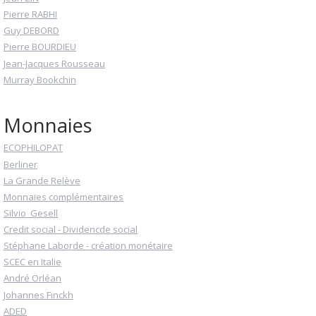
Pierre RABHI
Guy DEBORD
Pierre BOURDIEU
Jean-Jacques Rousseau
Murray Bookchin
Monnaies
ECOPHILOPAT
Berliner
La Grande Relève
Monnaies complémentaires
Silvio_Gesell
Credit social - Dividencde social
Stéphane Laborde - création monétaire
SCEC en Italie
André Orléan
Johannes Finckh
ADED