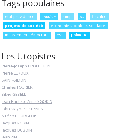
Tags populaires
etat providence
modem
ump
ps
fiscalité
projets de société
economie sociale et solidaire
mouvement démocrate
ess
politique
Les Utopistes
Pierre-Joseph PROUDHON
Pierre LEROUX
SAINT-SIMON
Charles FOURIER
Silvio GESELL
Jean-Baptiste André GODIN
John Maynard KEYNES
A Léon BOURGEOIS
Jacques ROBIN
Jacques DUBOIN
Jean ZIN