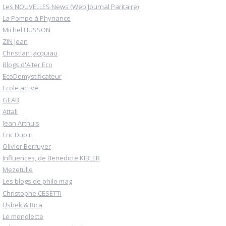
Les NOUVELLES News (Web Journal Paritaire)
La Pompe à Phynance
Michel HUSSON
ZIN Jean
Christian Jacquiau
Blogs d'Alter Eco
EcoDemystificateur
Ecole active
GEAB
Attali
Jean Arthuis
Eric Dupin
Olivier Berruyer
Influences, de Benedicte KIBLER
Mezetulle
Les blogs de philo mag
Christophe CESETTI
Usbek & Rica
Le monolecte