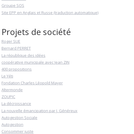
Groupe SOS
Site EPP en Anglais et Russe (traduction automatique)
Projets de société
Roger SUE
Bernard PERRET
La république des idées
coopérative municipale avec Jean ZIN
400 propositions
Le Yéti
Fondation Charles Léopold Mayer
Altermonde
ZOUPIC
La décroissance
La nouvelle émancipation par J. Généreux
Autogestion Sociale
Autogestion
Consommer juste