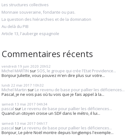
Les structures collectives
Monnaie souveraine, fondante ou pas.
La question des hiérarchies et de la domination
Au delà du PIB
Article 13, l'auberge espagnole
Commentaires récents
vendredi 19
juin 2020
20h52
Michel MARTIN
sur
SOS, le groupe qui crée l'Etat Providence...
Bonjour Juliette, vous pouvez m'en dire plus sur votre...
lundi 22
mai 2017
10h32
Michel Martin
sur
Le revenu de base pour pallier les déficiences...
Pascal, je ne vois pas où tu vois que je fais appel à la...
samedi 13
mai 2017
04h34
pascal
sur
Le revenu de base pour pallier les déficiences...
Quand un citoyen croise un SDF dans le métro, il lui...
samedi 13
mai 2017
04h17
pascal
sur
Le revenu de base pour pallier les déficiences...
Bonjour, Le père Noël montre depuis longtemps l'exemple...