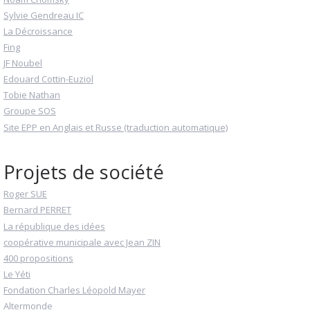
Sylvie Gendreau IC
La Décroissance
Fing
JF Noubel
Edouard Cottin-Euziol
Tobie Nathan
Groupe SOS
Site EPP en Anglais et Russe (traduction automatique)
Projets de société
Roger SUE
Bernard PERRET
La république des idées
coopérative municipale avec Jean ZIN
400 propositions
Le Yéti
Fondation Charles Léopold Mayer
Altermonde