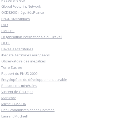
Passerelle eco
Global Footprint Network
OCDE2005InégalitésFrance
PNUD statistiques
FAIR
CMPEPS
Organisation Internationale du Travail
OCDE
Davezies-territoires
ihedate, territoires européens
Observatoire des inégalités
Terre Sacrée
Rapport du PNUD 2009
Encyclopédie du développement durable
Ressources minérales
Vincent de Gaulejac
Manicore
Michel HUSSON
Des Economistes et des Hommes
Laurent Muchielli