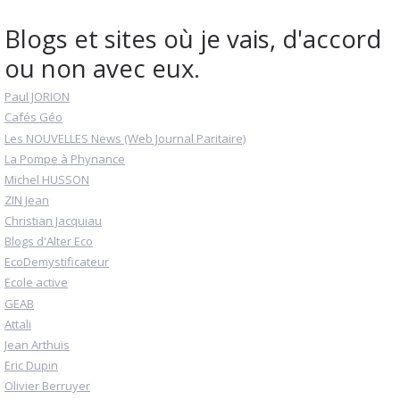
Blogs et sites où je vais, d'accord
ou non avec eux.
Paul JORION
Cafés Géo
Les NOUVELLES News (Web Journal Paritaire)
La Pompe à Phynance
Michel HUSSON
ZIN Jean
Christian Jacquiau
Blogs d'Alter Eco
EcoDemystificateur
Ecole active
GEAB
Attali
Jean Arthuis
Eric Dupin
Olivier Berruyer