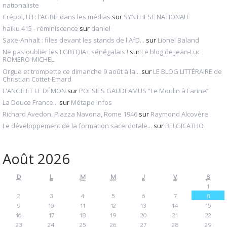
nationaliste
Crépol, LFI : l’AGRIF dans les médias
sur
SYNTHESE NATIONALE
haiku 415 - réminiscence
sur
daniel
Saxe-Anhalt : files devant les stands de l'AfD...
sur
Lionel Baland
Ne pas oublier les LGBTQIA+ sénégalais !
sur
Le blog de Jean-Luc
ROMERO-MICHEL
Orgue et trompette ce dimanche 9 août à la...
sur
LE BLOG LITTÉRAIRE de
Christian Cottet-Emard
L'ANGE ET LE DÉMON
sur
POESIES GAUDEAMUS ”Le Moulin à Farine”
La Douce France...
sur
Métapo infos
Richard Avedon, Piazza Navona, Rome 1946
sur
Raymond Alcovère
Le développement de la formation sacerdotale...
sur
BELGICATHO
Août 2026
D
L
M
M
J
V
S
1
2
3
4
5
6
7
8
9
10
11
12
13
14
15
16
17
18
19
20
21
22
23
24
25
26
27
28
29