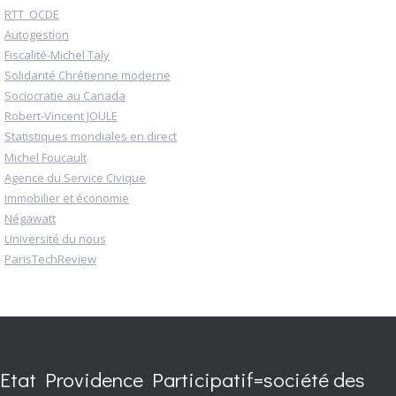
RTT_OCDE
Autogestion
Fiscalité-Michel Taly
Solidarité Chrétienne moderne
Sociocratie au Canada
Robert-Vincent JOULE
Statistiques mondiales en direct
Michel Foucault
Agence du Service Civique
Immobilier et économie
Négawatt
Université du nous
ParisTechReview
Etat Providence Participatif=société des