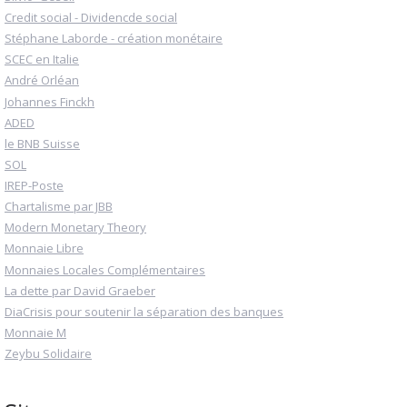
Credit social - Dividencde social
Stéphane Laborde - création monétaire
SCEC en Italie
André Orléan
Johannes Finckh
ADED
le BNB Suisse
SOL
IREP-Poste
Chartalisme par JBB
Modern Monetary Theory
Monnaie Libre
Monnaies Locales Complémentaires
La dette par David Graeber
DiaCrisis pour soutenir la séparation des banques
Monnaie M
Zeybu Solidaire