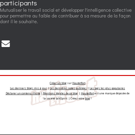
participants
Mutualiser le travail social et développer l'intelligence collective
pour permettre au faible de contribuer à sa mesure de la façon
dont il le souhaite.
Créer un blog
sur
Hautetfort
Les derniers blogs mis à jour
|
Les dernières notes publiées
|
Les tags les plus populaires
Déclarer un contenu illicite
|
Mentions légales de ce blog
|
Hautetfort
est une marque déposée de
la société talkSpirit | Créez votre
blog
!