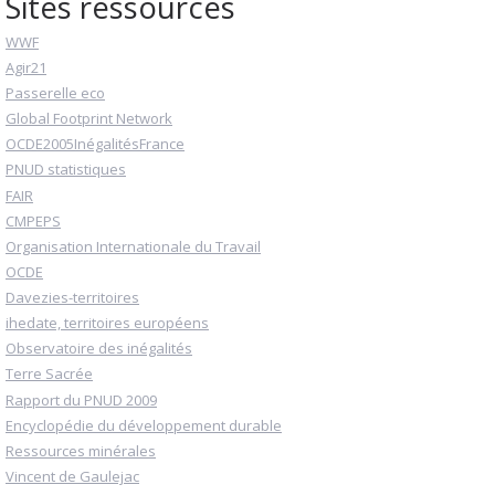
Sites ressources
WWF
Agir21
Passerelle eco
Global Footprint Network
OCDE2005InégalitésFrance
PNUD statistiques
FAIR
CMPEPS
Organisation Internationale du Travail
OCDE
Davezies-territoires
ihedate, territoires européens
Observatoire des inégalités
Terre Sacrée
Rapport du PNUD 2009
Encyclopédie du développement durable
Ressources minérales
Vincent de Gaulejac