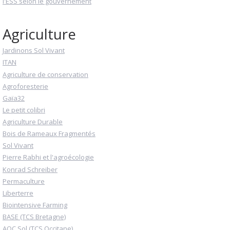
l'ESS selon le gouvernement
Agriculture
Jardinons Sol Vivant
ITAN
Agriculture de conservation
Agroforesterie
Gaïa32
Le petit colibri
Agriculture Durable
Bois de Rameaux Fragmentés
Sol Vivant
Pierre Rabhi et l'agroécologie
Konrad Schreiber
Permaculture
Liberterre
Biointensive Farming
BASE (TCS Bretagne)
AOC Sol (TCS Occitane)