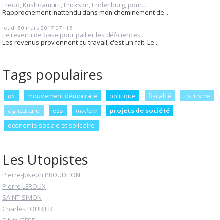
Freud, Krishnamurti, Erickson, Endenburg, pour...
Rapprochement inattendu dans mon cheminement de...
jeudi 30
mars 2017
07h15
Le revenu de base pour pallier les déficiences...
Les revenus proviennent du travail, c'est un fait. Le...
Tags populaires
ps
mouvement démocrate
politique
fiscalité
tourisme
agriculture
ess
modem
projets de société
economie sociale et solidaire
Les Utopistes
Pierre-Joseph PROUDHON
Pierre LEROUX
SAINT-SIMON
Charles FOURIER