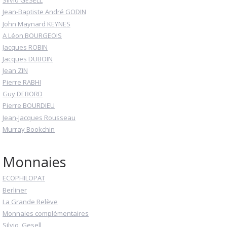
Silvio GESELL
Jean-Baptiste André GODIN
John Maynard KEYNES
A Léon BOURGEOIS
Jacques ROBIN
Jacques DUBOIN
Jean ZIN
Pierre RABHI
Guy DEBORD
Pierre BOURDIEU
Jean-Jacques Rousseau
Murray Bookchin
Monnaies
ECOPHILOPAT
Berliner
La Grande Relève
Monnaies complémentaires
Silvio_Gesell