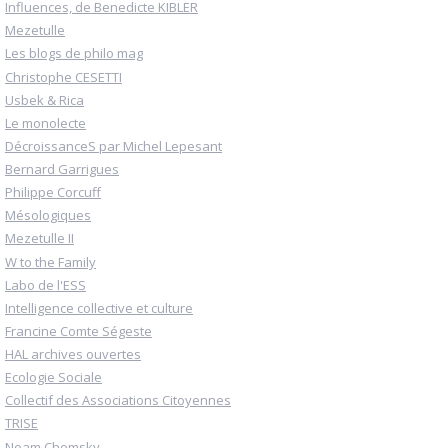
Influences, de Benedicte KIBLER
Mezetulle
Les blogs de philo mag
Christophe CESETTI
Usbek & Rica
Le monolecte
DécroissanceS par Michel Lepesant
Bernard Garrigues
Philippe Corcuff
Mésologiques
Mezetulle II
W to the Family
Labo de l'ESS
Intelligence collective et culture
Francine Comte Ségeste
HAL archives ouvertes
Ecologie Sociale
Collectif des Associations Citoyennes
TRISE
Noam Chomsky