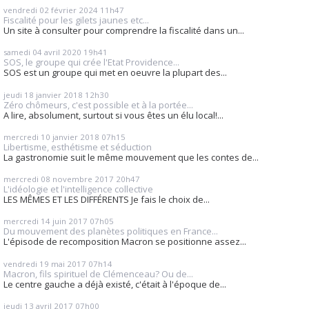
vendredi 02
février 2024
11h47
Fiscalité pour les gilets jaunes etc...
Un site à consulter pour comprendre la fiscalité dans un...
samedi 04
avril 2020
19h41
SOS, le groupe qui crée l'Etat Providence...
SOS est un groupe qui met en oeuvre la plupart des...
jeudi 18
janvier 2018
12h30
Zéro chômeurs, c'est possible et à la portée...
A lire, absolument, surtout si vous êtes un élu local!...
mercredi 10
janvier 2018
07h15
Libertisme, esthétisme et séduction
La gastronomie suit le même mouvement que les contes de...
mercredi 08
novembre 2017
20h47
L'idéologie et l'intelligence collective
LES MÊMES ET LES DIFFÉRENTS Je fais le choix de...
mercredi 14
juin 2017
07h05
Du mouvement des planètes politiques en France...
L'épisode de recomposition Macron se positionne assez...
vendredi 19
mai 2017
07h14
Macron, fils spirituel de Clémenceau? Ou de...
Le centre gauche a déjà existé, c'était à l'époque de...
jeudi 13
avril 2017
07h00